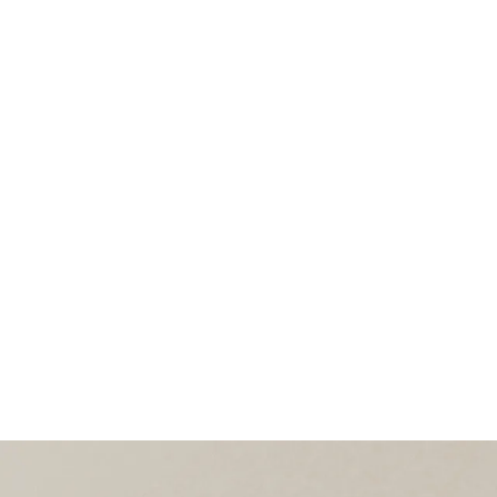
오설록 녹차 밀크 스프레드, GREEN TEA MILK SPREAD
최고급 제주 녹차의 깊은 풍미로 다양하게 활용하기 좋은 녹차 스프레드