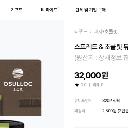
기프트
티 라이프
단체 및 기업 구매
티푸드
과자/초콜릿
스프레드 & 초콜릿 
(원산지 : 상세정보 
최근 검색어
32,000
원
0.0
리뷰
0
최근 검색어가 없습니다.
뷰티포인트
320P 적립
배송비
2,500원 (3만