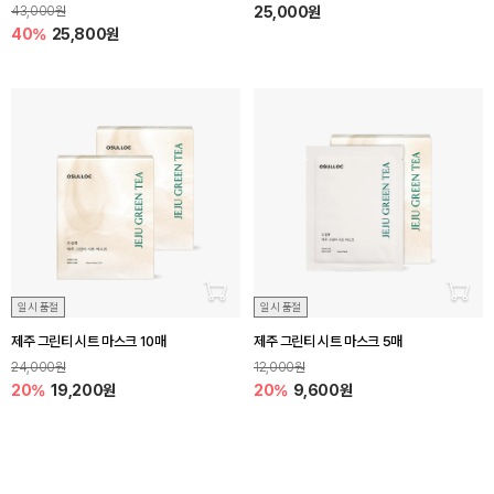
43,000원
25,000원
40%
25,800원
장바구니 담기
장바
일시 품절
일시 품절
제주 그린티 시트 마스크 10매
제주 그린티 시트 마스크 5매
24,000원
12,000원
20%
19,200원
20%
9,600원