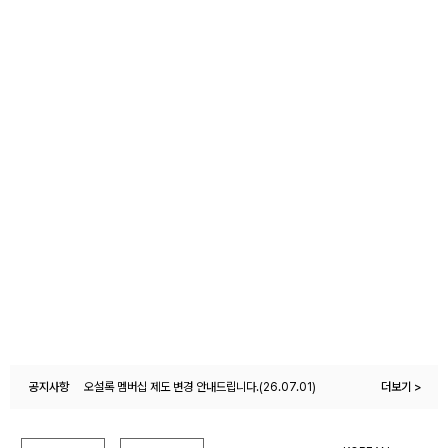
오설록 멤버십 제도 변경 안내드립니다.(26.07.01)
공지사항
더보기 >
오설록몰 이용약관 변경 안내(26.04.27)