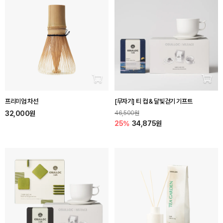
장바구니 담기
장바
프리미엄 차선
[무자기] 티 컵 & 달빛걷기 기프트
32,000원
46,500원
25%
34,875원