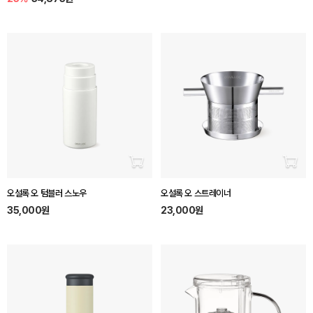
장바구니 담기
장바
오설록 오 텀블러 스노우
오설록 오 스트레이너
35,000원
23,000원