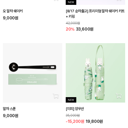
장바구니 담기
장바
NEW
오 말차 쉐이커
[8/17 순차출고] 프리미엄 말차 쉐이커 키트
+ 키링
9,000원
42,000원
20%
33,600원
장바구니 담기
장바
NEW
말차 스푼
[미피] 양우산
9,000원
35,000원
-15,200원
19,800원