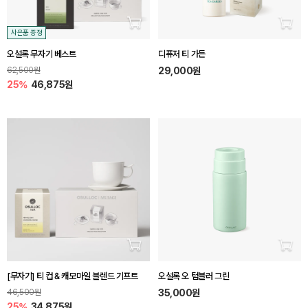
장바구니 담기
장바
사은품 증정
오설록 무자기 베스트
디퓨저 티 가든
62,500원
29,000원
25%
46,875원
장바구니 담기
장바
[무자기] 티 컵 & 캐모마일 블렌드 기프트
오설록 오 텀블러 그린
46,500원
35,000원
25%
34,875원