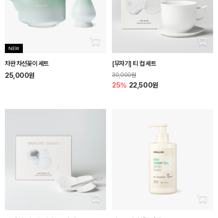
장바구니 담기
장바
NEW
차완 차선꽂이 세트
[무자기] 티 컵 세트
25,000원
30,000원
25%
22,500원
장바구니 담기
장바