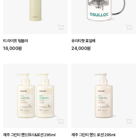
장바구니 담기
장바
티 라이프 텀블러
유리티팟 표일배
16,000원
24,000원
장바구니 담기
장바
제주 그린티 핸드워시&로션 295ml
제주 그린티 핸드 로션 295ml