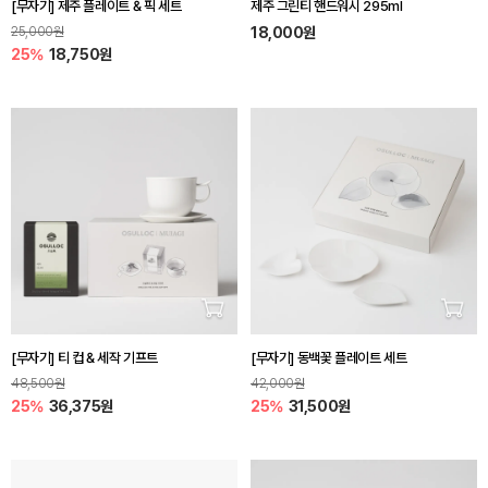
[무자기] 제주 플레이트 & 픽 세트
제주 그린티 핸드워시 295ml
25,000원
18,000원
25%
18,750원
장바구니 담기
장바
[무자기] 티 컵 & 세작 기프트
[무자기] 동백꽃 플레이트 세트
48,500원
42,000원
25%
36,375원
25%
31,500원