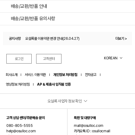
배송/교환/반품 안내
배송/교환/반품 유의사항
공지사항
오설록몰 이용약관 변경 안내(26.04.27)
더보기 >
오설록 멤버십 제도 변경 안내드립니다.(26.07.01)
KOREAN
로그인
고객센터
회사소개
서비스 이용약관
개인정보 처리방침
전자공고
영상정보 처리방침
AP & 제휴사 임직원 인증
오설록 사업자 정보 확인
(주)오설록
고객 상담 센터/주문배송 문의
특판 및 대량구매
대표이사: 서혁제
080-805-5555
mall@osulloc.com
주소: 제주특별자치도 서귀포시 안덕면 신화역사로 15 (오설록 티뮤지엄)
help@osulloc.com
카카오톡 ID : osullocmall