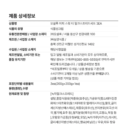
Illustrations Dick Bruna © copyright Mercis bv, 1953-2026
미피 스윗 티 밀크 스프레드 세트 Details
Key Points
제주 차밭에서 정성껏 키운 찻잎으로 만든 제주산 말차, 호지차 사용
달콤하게 사르르 녹아드는 깊고 진한 풍미의 스프레드
녹차의 쌉싸름함과 호지차의 구수함, 취향대로 골라 먹는 즐거움
빵이나 크래커에 발라먹기 좋은 부드러운 스프레드 제형
TIP
바삭한 크래커나 따끈한 빵에 발라 차를 함께 곁들인 티푸드로 드셔보세요
따뜻한 우유에 잘 풀어 라떼로도 즐겨보세요
수제 쫀득 쿠키, 빼빼로 등 다양한 베이킹 재료로 활용해보세요
Packaging Information
전체 제품은 가로 158mm, 세로 122mm, 높이 81mm 크기의 종이 상자로 포장되어 있습니다.