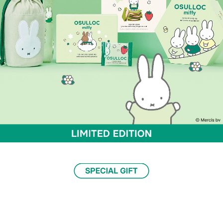
미피와 오설록의 달콤한 만남, LIMITED EDITION