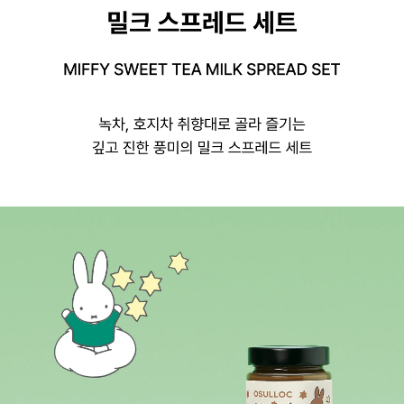
미피 스윗 티 밀크 스프레드 세트, MIFFY SWEET TEA MILK SPREAD SET
녹차, 호지차 취향대로 골라 즐기는 깊고 진한 풍미의 밀크 스프레드 세트