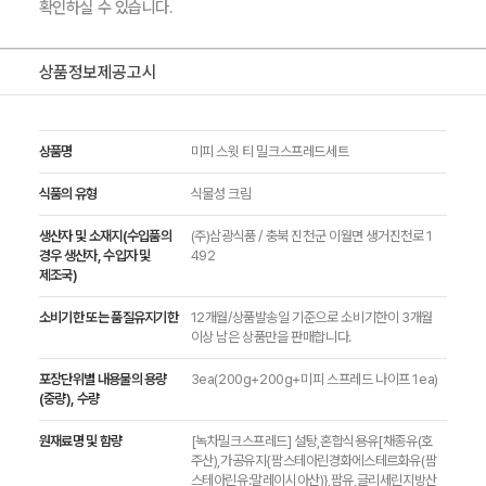
확인하실 수 있습니다.
상품정보제공고시
상품명
미피 스윗 티 밀크스프레드세트
식품의 유형
식물성 크림
생산자 및 소재지(수입품의
(주)삼광식품 / 충북 진천군 이월면 생거진천로 1
경우 생산자, 수입자 및
492
제조국)
소비기한 또는 품질유지기한
12개월/상품발송일 기준으로 소비기한이 3개월
이상 남은 상품만을 판매합니다.
포장단위별 내용물의 용량
3ea(200g+200g+미피 스프레드 나이프 1ea)
(중량), 수량
원재료명 및 함량
[녹차밀크스프레드] 설탕,혼합식용유[채종유(호
주산),가공유지{팜스테아린경화에스테르화유(팜
스테아린유:말레이시아산)},팜유,글리세린지방산