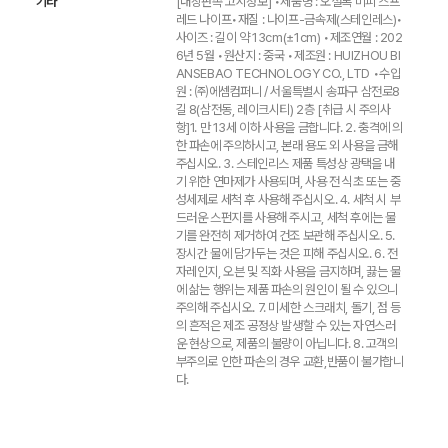
기타
[내장판촉 고시정보] •제품명 : 오설록 미피 스프
레드 나이프•재질 : 나이프-금속제(스테인레스)•
사이즈 : 길이 약 13cm(±1cm) •제조연월 : 202
6년 5월 •원산지 : 중국 •제조원 : HUIZHOU BI
ANSEBAO TECHNOLOGY CO., LTD •수입
원 : ㈜에셈컴퍼니 / 서울특별시 송파구 삼전로8
길 8(삼전동, 레이크시티) 2층 [취급 시 주의사
항]1. 만 13세 이하 사용을 금합니다. 2. 충격에 의
한 파손에 주의하시고, 본래 용도 외 사용을 금해
주십시오. 3. 스테인리스 제품 특성상 광택을 내
기 위한 연마제가 사용되며, 사용 전 식초 또는 중
성세제로 세척 후 사용해 주십시오. 4. 세척 시 부
드러운 스펀지를 사용해 주시고, 세척 후에는 물
기를 완전히 제거하여 건조 보관해 주십시오. 5.
장시간 물에 담가두는 것은 피해 주십시오. 6. 전
자레인지, 오븐 및 직화 사용을 금지하며, 끓는 물
에 삶는 행위는 제품 파손의 원인이 될 수 있으니
주의해 주십시오. 7. 미세한 스크래치, 돌기, 점 등
의 흔적은 제조 공정상 발생할 수 있는 자연스러
운 현상으로, 제품의 불량이 아닙니다. 8. 고객의
부주의로 인한 파손의 경우 교환,반품이 불가합니
다.