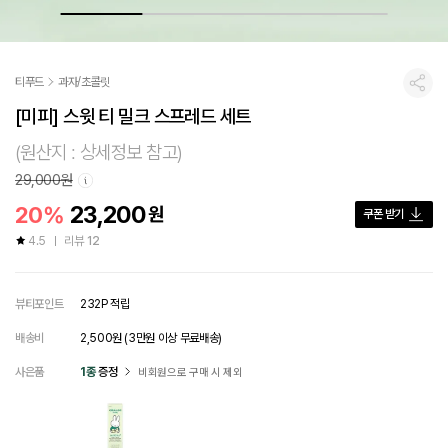
티푸드
과자/초콜릿
공유
[미피] 스윗 티 밀크 스프레드 세트
(원산지 : 상세정보 참고)
29,000원
23,200
20%
원
쿠폰 받기
4.5
리뷰
12
뷰티포인트
232P 적립
배송비
2,500원 (3만원 이상 무료배송)
사은품
1종
증정
비회원으로 구매 시 제외