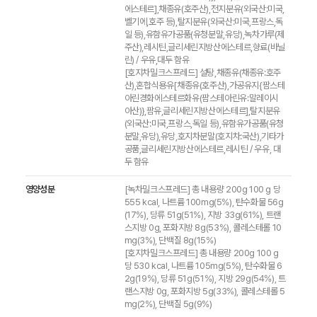
에스테르],채종유(호주산),전지분유(외국산:미국,
벨기에,호주 등),탈지분유(외국산:미국,프랑스,독
일 등),유함유가공품(유청분말,유당),녹차가루(제
주산),레시틴,글리세린지방산에스테르,향료(바닐
린) / 우유,대두 함유
[호지차밀크스프레드] 설탕,채종유(채종유:호주
산),혼합식용유[채종유(호주산),가공유지{팜스테
아린경화에스테르화유(팜스테아린유:말레이시
아산)},팜유,글리세린지방산에스테르],탈지분유
(외국산:미국,프랑스,독일 등),유함유가공품(유청
분말,유당),유당,호지차분말(호지차:국산),기타가
공품,글리세린지방산에스테르,레시틴 / 우유, 대
두 함유
영양성분
[녹차밀크스프레드] 총 내용량 200g 100 g 당
555 kcal, 나트륨 100mg(5%), 탄수화물 56g
(17%), 당류 51g(51%), 지방 33g(61%), 트랜
스지방 0g, 포화지방 8g(53%), 콜레스테롤 10
mg(3%), 단백질 8g(15%)
[호지차밀크스프레드] 총 내용량 200g 100 g
당 530 kcal, 나트륨 105mg(5%), 탄수화물 6
2g(19%), 당류 51g(51%), 지방 29g(54%), 트
랜스지방 0g, 포화지방 5g(33%), 콜레스테롤 5
mg(2%), 단백질 5g(9%)