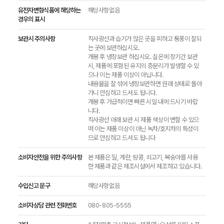
유전자변형식품에 해당하는
해당사항없음
경우의 표시
보관시 주의사항
직사광선과 습기가 많은 곳을 피하고 통풍이 잘되
는 곳에 보관하십시오.
개봉 후 냉장보관 하십시오. 실온에 장기간 보관
시, 제품에 포함된 유지의 층분리가 발생할 수 있
으나 이는 제품 이상이 아닙니다.
내용물을 잘 섞어 냉장보관하면 원래 상태로 돌아
가니 안심하고 드셔도 됩니다.
개봉 후 가급적이면 빠른 시일 내에 드시기 바랍
니다.
직사광선 아래 보관 시 제품 색상이 변할 수 있으
며 이는 제품 이상이 아닌 녹차/호지차의 특성이
므로 안심하고 드셔도 됩니다
소비자안전을 위한 주의사항
본 제품은 밀, 계란, 땅콩, 쇠고기, 복숭아를 사용
한 제품과 같은 제조시설에서 제조하고 있습니다.
수입신고 문구
해당사항없음
소비자상담 관련 전화번호
080-805-5555