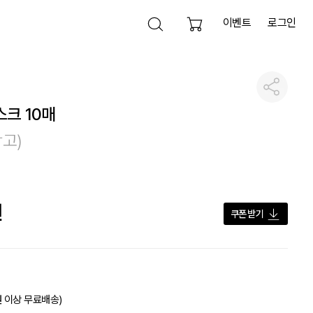
이벤트
로그인
검색 열기
공유하기
검색영역 닫기
스크 10매
검색하기
참고)
전체삭제
원
쿠폰 받기
원 이상 무료배송)