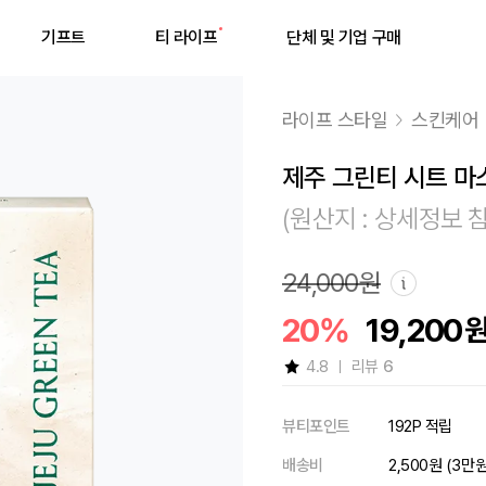
기프트
티 라이프
단체 및 기업 구매
라이프 스타일
스킨케어
제주 그린티 시트 마
(원산지 : 상세정보 
최근 검색어
24,000원
20%
19,200
최근 검색어가 없습니다.
4.8
리뷰
6
뷰티포인트
192P 적립
배송비
2,500원 (3만