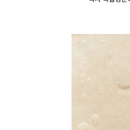
제주 그린티 시트마스크, JEJU GREEN TEA SHEET MASK
녹차 복합성분이 함유되어 피부에 보습감을 빈틈없이 채워주는 수분 마스크 팩