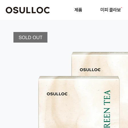
제품
미피 콜라보
기
SOLD OUT
인기 검색어