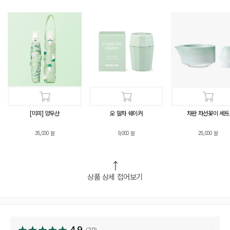
[미피] 양우산
오 말차 쉐이커
차완 차선꽂이 세트
35,000
원
9,000
원
25,000
원
상품 상세 접어보기
4.9