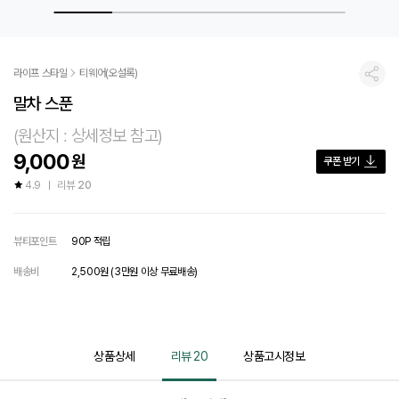
라이프 스타일
티웨어(오설록)
공유
말차 스푼
(원산지 : 상세정보 참고)
9,000
원
쿠폰 받기
4.9
리뷰
20
뷰티포인트
90P 적립
배송비
2,500원 (3만원 이상 무료배송)
상품상세
리뷰
20
상품고시정보