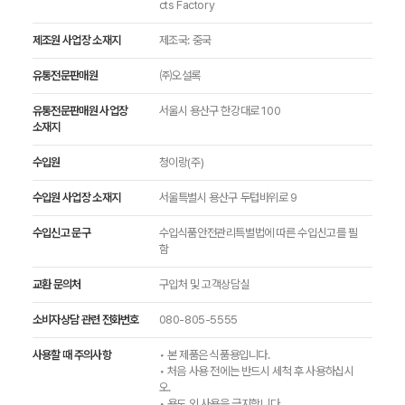
cts Factory
제조원 사업장 소재지
제조국: 중국
유통전문판매원
㈜오설록
유통전문판매원 사업장
서울시 용산구 한강대로 100
소재지
수입원
청이랑(주)
수입원 사업장 소재지
서울특별시 용산구 두텁바위로 9
수입신고 문구
수입식품안전관리특별법에 따른 수입신고를 필
함
교환 문의처
구입처 및 고객상담실
소비자상담 관련 전화번호
080-805-5555
사용할 때 주의사항
• 본 제품은 식품용입니다.
• 처음 사용 전에는 반드시 세척 후 사용하십시
오.
• 용도 외 사용을 금지합니다.