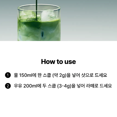
말차 스푼 Key Points
한 스쿱 기준 말차 1회 음용량 약 2g을 계량할 수 있어 편리한 말차 루틴의 시작
304 스테인리스 스틸의 견고한 소재로 세척의 편리함과 내구성까지 챙긴 티웨어
길게 설계된 손잡이로 깊은 용기에 든 말차도 편리하게 계량하세요
말차 스푼 How to use
물 150ml에 한 스쿱 (약 2g)을 넣어 샷으로 드세요
우유 200ml에 두 스쿱 (3-4g)을 넣어 라떼로 드세요