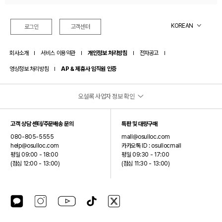
오설록 멤버십 제도 변경 안내드립니다.(26.07.01)
KOREAN
로그인
고객센터
회사소개
서비스 이용약관
개인정보 처리방침
전자공고
영상정보 처리방침
AP & 제휴사 임직원 인증
오설록 사업자 정보 확인
(주)오설록
고객 상담 센터/주문배송 문의
특판 및 대량구매
대표이사: 서혁제
080-805-5555
mall@osulloc.com
주소: 제주특별자치도 서귀포시 안덕면 신화역사로 15 (오설록 티뮤지엄)
help@osulloc.com
카카오톡 ID : osullocmall
평일 09:00 - 18:00
평일 09:30 - 17:00
사업자등록번호: 390-87-01499
(점심 12:00 - 13:00)
(점심 11:30 - 13:00)
통신판매업신고번호: 2024-제주안덕-0075
호스팅제공자: (주)오설록
(주)오설록은 오설록 브랜드를 제외한 입점 브랜드에 대해서는 통신판매중개자이며 통신판매의
카카오톡 플러스친구
인스타그램
유튜브
틱톡
X(구 트위터)
당사자가 아닙니다.
따라서 입점판매자가 등록한 상품정보 및 거래에 대해서는 책임을 지지 않습니다.