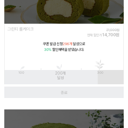
그린티 롤케이크
21,000원
14,700원
현재 할인가
쿠폰 발급 신청
296개
달성으로
30%
할인혜택을 받았습니다.
100
200
개
300
달성
종료