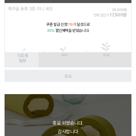
제주숲 동화 3종 미니 세트
25,000원
17,500원
현재 할인가
쿠폰 발급 신청
116개
달성으로
30%
할인혜택을 받았습니다.
100
개
300
500
달성
종료
종료 되었습니다.
감사합니다