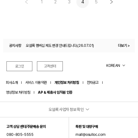
1
2
3
4
5
공지사항
오설록 멤버십 제도 변경 안내드립니다.(26.07.01)
더보기 >
오설록몰 이용약관 변경 안내(26.04.27)
KOREAN
로그인
고객센터
회사소개
서비스 이용약관
개인정보 처리방침
전자공고
영상정보 처리방침
AP & 제휴사 임직원 인증
오설록 사업자 정보 확인
(주)오설록
고객 상담 센터/주문배송 문의
특판 및 대량구매
대표이사: 서혁제
080-805-5555
mall@osulloc.com