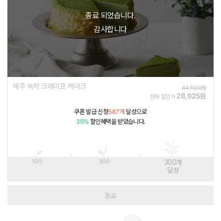
종료 되었습니다.
감사합니다
제주 녹차 크레이프 케이크
44,500원
28,925원
현재 할인가
쿠폰 발급 신청
587개
달성으로
35%
할인혜택을 받았습니다.
100
200
300
개
달성
종료