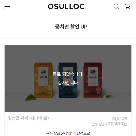
검색 열기
검색하기
뭉치면 할인 UP
인기 검색어
최근 검색어
종료 되었습니다.
감사합니다
향긋한 티백 3종 (60입)
25,500원
20,400원
현재 할인가
쿠폰 발급 신청
131개
달성으로