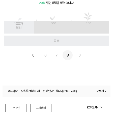
20%
할인혜택을 받았습니다.
100
개
300
500
달성
종료
6
7
8
공지사항
오설록 멤버십 제도 변경 안내드립니다.(26.07.01)
더보기 >
오설록몰 이용약관 변경 안내(26.04.27)
KOREAN
로그인
고객센터