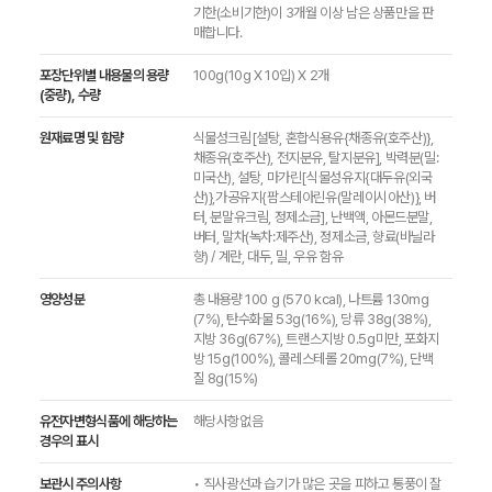
기한(소비기한)이 3개월 이상 남은 상품만을 판
매합니다.
포장단위별 내용물의 용량
100g(10g X 10입) X 2개
(중량), 수량
원재료명 및 함량
식물성크림[설탕, 혼합식용유{채종유(호주산)},
채종유(호주산), 전지분유, 탈지분유], 박력분(밀:
미국산), 설탕, 마가린[식물성유지{대두유(외국
산)},가공유지{팜스테아린유(말레이시아산)}, 버
터, 분말유크림, 정제소금], 난백액, 아몬드분말,
버터, 말차(녹차:제주산), 정제소금, 향료(바닐라
향) / 계란, 대두, 밀, 우유 함유
영양성분
총 내용량 100 g (570 kcal), 나트륨 130mg
(7%), 탄수화물 53g(16%), 당류 38g(38%),
지방 36g(67%), 트랜스지방 0.5g미만, 포화지
방 15g(100%), 콜레스테롤 20mg(7%), 단백
질 8g(15%)
유전자변형식품에 해당하는
해당사항없음
경우의 표시
보관시 주의사항
• 직사광선과 습기가 많은 곳을 피하고 통풍이 잘