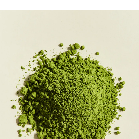
바삭한 랑드샤에 오설록의 진한 초록빛 말차의 깊은 풍미를 담은 프리미엄 샌딩 쿠키