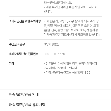
되는 곳에 보관하십시오.
• 개봉 후 가급적이면 빠른 시일 내에 드시기 바
랍니다.
소비자안전을 위한 주의사항
이 제품은 게, 고등어, 새우, 닭고기, 돼지고기, 땅
콩, 메밀, 복숭아, 쇠고기, 아황산류, 오징어, 조개
류(굴, 전복, 홍합 포함), 토마토, 호두, 잣을 사용
한 제품과 같은 제조시설에서 제조하고 있습니다.
수입신고 문구
해당사항없음
소비자상담 관련 전화번호
080-805-5555
기타
• 본 제품에 이상이 있을 경우, 공정거래위원회
고시에 의거 보상해 드립니다.
• 부정, 불량식품 신고는 국번없이 1399
배송/교환/반품 안내
배송/교환/반품 유의사항