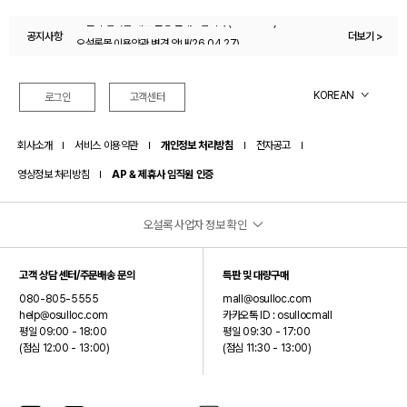
공지사항
오설록몰 이용약관 변경 안내(26.04.27)
더보기 >
오설록 멤버십 제도 변경 안내드립니다.(26.07.01)
KOREAN
로그인
고객센터
회사소개
서비스 이용약관
개인정보 처리방침
전자공고
영상정보 처리방침
AP & 제휴사 임직원 인증
오설록 사업자 정보 확인
(주)오설록
고객 상담 센터/주문배송 문의
특판 및 대량구매
대표이사: 서혁제
080-805-5555
mall@osulloc.com
주소: 제주특별자치도 서귀포시 안덕면 신화역사로 15 (오설록 티뮤지엄)
help@osulloc.com
카카오톡 ID : osullocmall
평일 09:00 - 18:00
평일 09:30 - 17:00
사업자등록번호: 390-87-01499
(점심 12:00 - 13:00)
(점심 11:30 - 13:00)
통신판매업신고번호: 2024-제주안덕-0075
호스팅제공자: (주)오설록
(주)오설록은 오설록 브랜드를 제외한 입점 브랜드에 대해서는 통신판매중개자이며 통신판매의