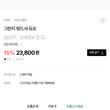
티푸드
과자/초콜릿
공유
그린티 랑드샤 듀오
(원산지 : 상세정보 참고)
28,000원
23,800
15%
원
쿠폰 받기
5.0
리뷰
4
뷰티포인트
238P 적립
배송비
2,500원 (3만원 이상 무료배송)
상품상세
리뷰
4
상품고시정보