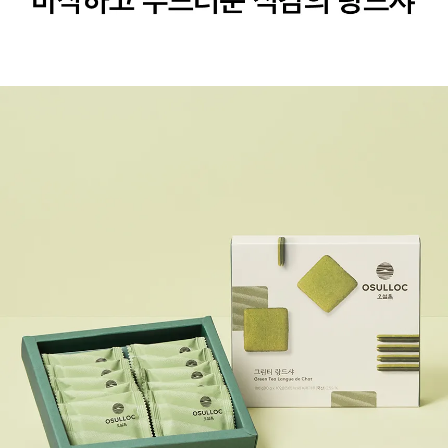
진한 말차 샌드 크림에 버터의 고소함이 어우러진 바삭하고 부드러운 식감의 랑드샤