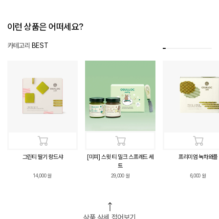
이런 상품은 어떠세요?
카테고리
BEST
그린티 딸기 랑드샤
[미피] 스윗 티 밀크 스프레드 세
프리미엄 녹차와플
트
14,000
원
29,000
원
6,000
원
상품 상세 접어보기