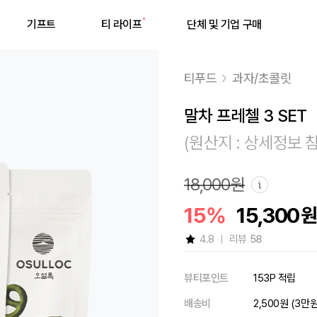
기프트
티 라이프
단체 및 기업 구매
티푸드
과자/초콜릿
말차 프레첼 3 SET
(원산지 : 상세정보 
최근 검색어
18,000원
15%
15,300
최근 검색어가 없습니다.
4.8
리뷰
58
뷰티포인트
153P 적립
배송비
2,500원 (3만