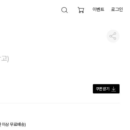
이벤트
로그인
검색 열기
공유하기
검색영역 닫기
검색하기
참고)
전체삭제
원
쿠폰 받기
원 이상 무료배송)