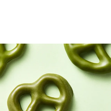
오설록 말차 프레첼, MATCHA PRETZEL
짭짤한 프레첼에 달콤 쌉싸름한 말차가 입혀진 단짠단짠 매력의 티푸드