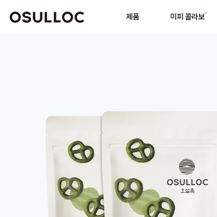
제품
미피 콜라보
기
인기 검색어