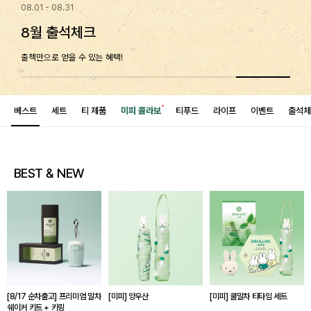
08.01 - 08.31
8월 출석체크
출첵만으로 얻을 수 있는 혜택!
베스트
세트
티 제품
미피 콜라보
티푸드
라이프
이벤트
출석체
BEST & NEW
[8/17 순차출고] 프리미엄 말차
[미피] 양우산
[미피] 쿨말차 티타임 세트
쉐이커 키트 + 키링