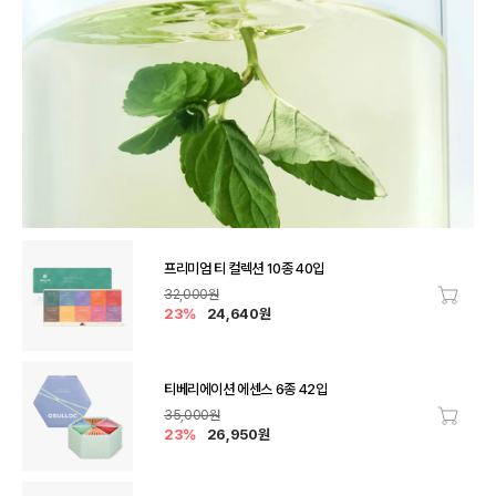
프리미엄 티 컬렉션 10종 40입
32,000원
장바구
23%
24,640원
티베리에이션 에센스 6종 42입
35,000원
장바구
23%
26,950원