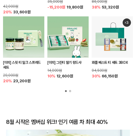
35,000원
86,000원
42,000원
-15,200원
19,800원
38%
53,320원
20%
33,600원
[미피] 스윗 티 밀크 스프레드
[미피] 그린티 딸기 랑드샤
와플 베스트 티 세트 3BOX
세트
14,000원
94,500원
29,000원
10%
12,600원
30%
66,150원
20%
23,200원
8월 시작은 멤버십 위크! 인기 여름 차 최대 40%