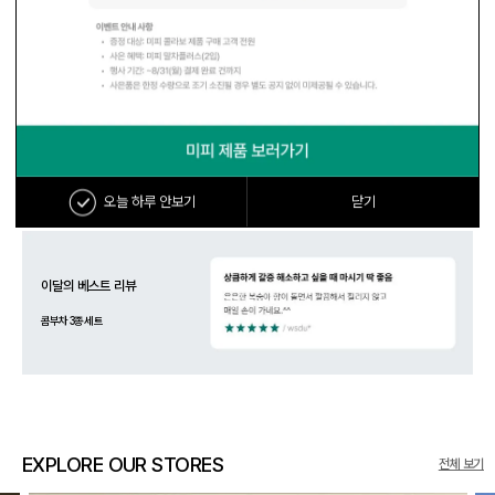
귤꽃향을 품은 우잣담 10입
16,500원
20%
13,200원
OSULLOC NOW
오늘 하루 안보기
닫기
이달의 베스트 리뷰
콤부차 3종 세트
EXPLORE OUR STORES
오설록 매장
전체 보기