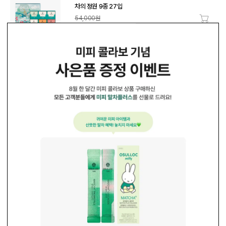
차의 정원 9종 27입
54,000원
장바구
23%
41,580원
WEEKLY ISSUE PICK
설레는 여름 바캉스🏖️
가방 속에 쏙 상큼한 블렌디드티