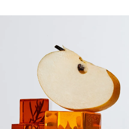
제주 푸른 밤바다에 부서지는 은빛 달빛과 별빛이 떠오르는, 차분하면서도 로맨틱한 티
Base : 후발효차
Ingredients : 돌배
Tasting Notes : 달큰한 배, 꿀 향미
Brewing Instructions : 티백 1개를 90도씨(194화씨)의 물에 2분간 우려주세요.