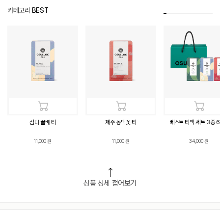
카테고리
BEST
삼다 꿀배 티
제주 동백꽃 티
베스트 티백 세트 3종 
11,000
원
11,000
원
34,000
원
상품 상세 접어보기