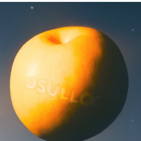
오설록 달빛걷기 10입, MOON WALK TEA
달큰한 배향이 달빛처럼 은은하게 감돌아 깊고 그윽한 제주 밤바다가 떠오르는 후발효차