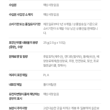
수입원
해당사항없음
수입원 사업장 소재지
해당사항없음
소비기한 또는 품질유지기한
제조일로부터 1년 6개월 / 상품발송일 기준으로
소비기한이 6개월 이상 남은 상품만을 판매합니
다.
포장단위별 내용물의 용량
25g(2.5g x 10입)
(중량), 수량
원재료명 및 함량
후발효차(제주산), 캔디류(별사탕), 돌배(국산), 배
향향료제제(합성향료, 주정, 천연향료, 젖산, 프로
필렌글리콜, 정제수)
여과지 포장재질
PLA
내포장재질
폴리에틸렌
유전자변형식품에 해당하는
해당사항없음
경우의 표시
보관시 주의사항
고온다습한 곳을 피하고 개봉 후 밀봉하여 실온보