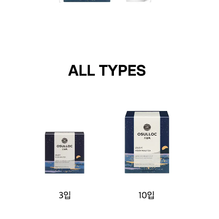
달빛걷기 10입 Details
달빛걷기 10입은 사탕수수에서 유래한 성분으로 만든 PLA재질 피라미드 티백으로 구성되어 있
티백 이미지는 피라미드 티백 포장 대표 이미지로, 제품에 따라 내용물이 다릅니다.
달빛걷기 10입은 가로 96mm, 세로 79mm, 높이 127mm의 종이 상자로 포장되어 있습니다.
달빛걷기 3입
달빛걷기 10입