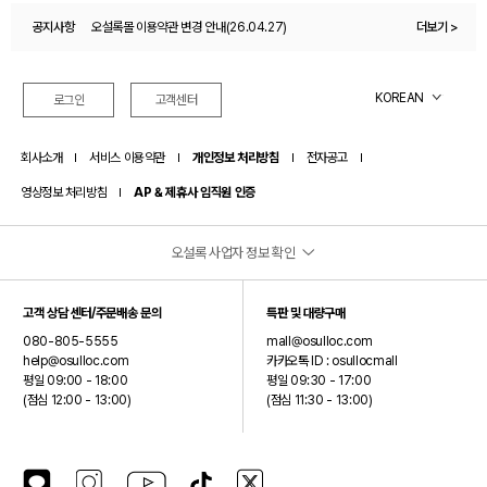
공지사항
오설록몰 이용약관 변경 안내(26.04.27)
더보기 >
오설록 멤버십 제도 변경 안내드립니다.(26.07.01)
KOREAN
로그인
고객센터
회사소개
서비스 이용약관
개인정보 처리방침
전자공고
영상정보 처리방침
AP & 제휴사 임직원 인증
오설록 사업자 정보 확인
(주)오설록
고객 상담 센터/주문배송 문의
특판 및 대량구매
대표이사: 서혁제
080-805-5555
mall@osulloc.com
주소: 제주특별자치도 서귀포시 안덕면 신화역사로 15 (오설록 티뮤지엄)
help@osulloc.com
카카오톡 ID : osullocmall
평일 09:00 - 18:00
평일 09:30 - 17:00
사업자등록번호: 390-87-01499
(점심 12:00 - 13:00)
(점심 11:30 - 13:00)
통신판매업신고번호: 2024-제주안덕-0075
호스팅제공자: (주)오설록
(주)오설록은 오설록 브랜드를 제외한 입점 브랜드에 대해서는 통신판매중개자이며 통신판매의
카카오톡 플러스친구
인스타그램
유튜브
틱톡
X(구 트위터)