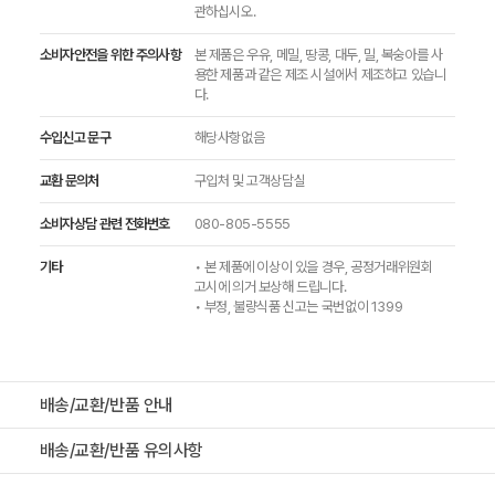
관하십시오.
소비자안전을 위한 주의사항
본 제품은 우유, 메밀, 땅콩, 대두, 밀, 복숭아를 사
용한 제품과 같은 제조 시설에서 제조하고 있습니
다.
수입신고 문구
해당사항없음
교환 문의처
구입처 및 고객상담실
소비자상담 관련 전화번호
080-805-5555
기타
• 본 제품에 이상이 있을 경우, 공정거래위원회
고시에 의거 보상해 드립니다.
• 부정, 불량식품 신고는 국번없이 1399
배송/교환/반품 안내
배송/교환/반품 유의사항