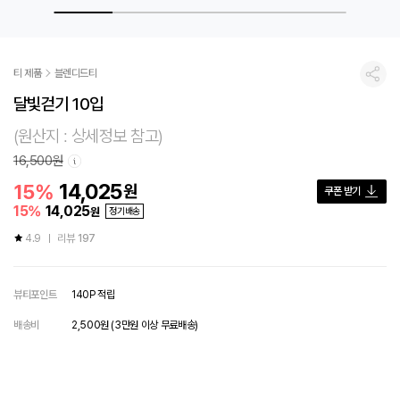
티 제품
블렌디드티
공유
달빛걷기 10입
(원산지 : 상세정보 참고)
16,500원
14,025
15%
원
쿠폰 받기
15
%
14,025
원
정기배송
4.9
리뷰
197
뷰티포인트
140P 적립
배송비
2,500원 (3만원 이상 무료배송)