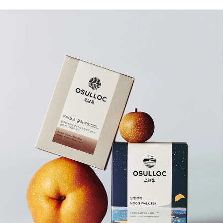
달빛걷기의 허브티 버전, 루이보스 문라이트
루이보스 베이스에 달빛걷기의 배향을 입혀 카페인 걱정없이 온가족이 함께 즐기기 좋은 허브티