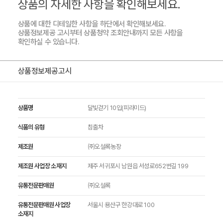
상품의 자세한 사항을 확인해보세요.
상품에 대한 디테일한 사항을 하단에서 확인해보세요.
상품정보제공 고시부터 상품청약 조회안내까지 모든 사항을
확인하실 수 있습니다.
상품정보제공고시
상품명
달빛걷기 10입(피라미드)
식품의 유형
침출차
제조원
㈜오설록농장
제조원 사업장 소재지
제주 서귀포시 남원읍 서성로652번길 199
유통전문판매원
㈜오설록
유통전문판매원 사업장
서울시 용산구 한강대로 100
소재지