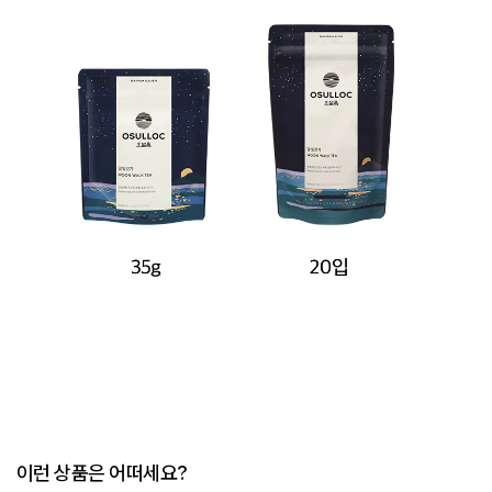
달빛걷기 35g
달빛걷기 20입
달빛걷기 All Types
이런 상품은 어떠세요?