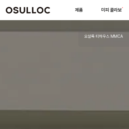
제품
미피 콜라보
기
오설록 티하우스 MMCA
인기 검색어