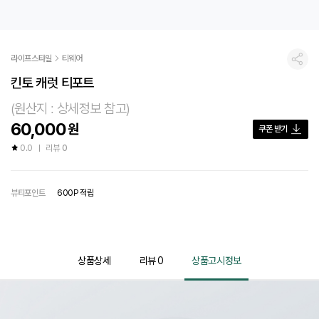
라이프스타일
티웨어
공유
킨토 캐럿 티포트
(원산지 : 상세정보 참고)
60,000
원
쿠폰 받기
0.0
리뷰
0
뷰티포인트
600P 적립
상품상세
리뷰
0
상품고시정보