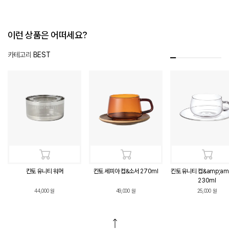
이런 상품은 어떠세요?
카테고리
BEST
킨토 유니티 워머
킨토 세피아 컵&소서 270ml
킨토 유니티 컵&amp;am
230ml
44,000
원
49,000
원
25,000
원