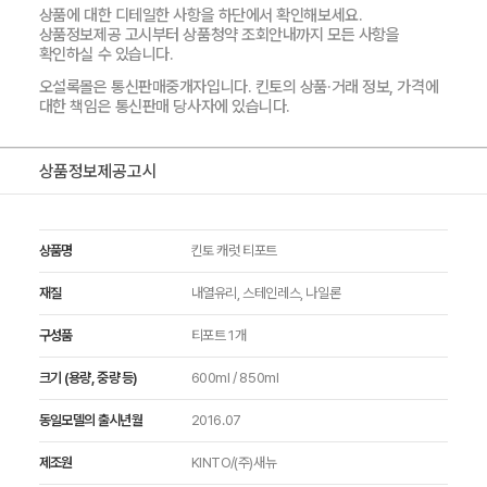
상품에 대한 디테일한 사항을 하단에서 확인해보세요.
상품정보제공 고시부터 상품청약 조회안내까지 모든 사항을
확인하실 수 있습니다.
오설록몰은 통신판매중개자입니다. 킨토의 상품·거래 정보, 가격에
대한 책임은 통신판매 당사자에 있습니다.
상품정보제공고시
상품명
킨토 캐럿 티포트
재질
내열유리, 스테인레스, 나일론
구성품
티포트 1개
크기 (용량, 중량 등)
600ml / 850ml
동일모델의 출시년월
2016.07
제조원
KINTO/(주)새뉴