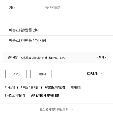
기타
해당사항없음
배송/교환/반품 안내
배송/교환/반품 유의사항
공지사항
오설록몰 이용약관 변경 안내(26.04.27)
더보기 >
오설록 멤버십 제도 변경 안내드립니다.(26.07.01)
KOREAN
로그인
고객센터
회사소개
서비스 이용약관
개인정보 처리방침
전자공고
영상정보 처리방침
AP & 제휴사 임직원 인증
오설록 사업자 정보 확인