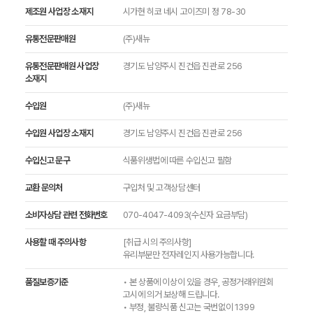
제조원 사업장 소재지
시가현 히코 네시 고이즈미 정 78-30
유통전문판매원
(주)새뉴
유통전문판매원 사업장
경기도 남양주시 진건읍 진관로 256
소재지
수입원
(주)새뉴
수입원 사업장 소재지
경기도 남양주시 진건읍 진관로 256
수입신고 문구
식품위생법에 따른 수입신고 필함
교환 문의처
구입처 및 고객상담센터
소비자상담 관련 전화번호
070-4047-4093(수신자 요금부담)
사용할 때 주의사항
[취급 시의 주의사항]
유리부분만 전자레인지 사용가능합니다.
품질보증기준
• 본 상품에 이상이 있을 경우, 공정거래위원회
고시에 의거 보상해 드립니다.
• 부정, 불량식품 신고는 국번없이 1399