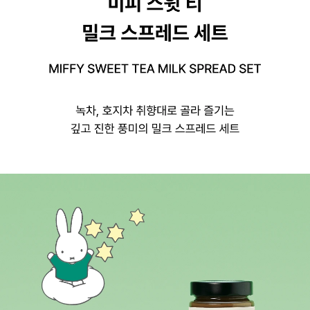
미피 스윗 티 밀크 스프레드 세트, MIFFY SWEET TEA MILK SPREAD SET
녹차, 호지차 취향대로 골라 즐기는 깊고 진한 풍미의 밀크 스프레드 세트