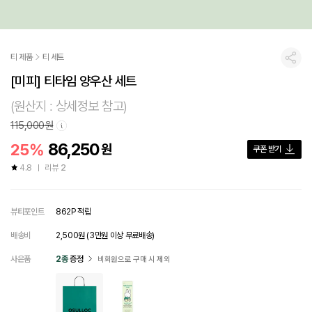
티 제품
티 세트
공유
[미피] 티타임 양우산 세트
(원산지 : 상세정보 참고)
115,000원
86,250
25%
원
쿠폰 받기
4.8
리뷰
2
뷰티포인트
862P 적립
배송비
2,500원 (3만원 이상 무료배송)
사은품
2종
증정
비회원으로 구매 시 제외