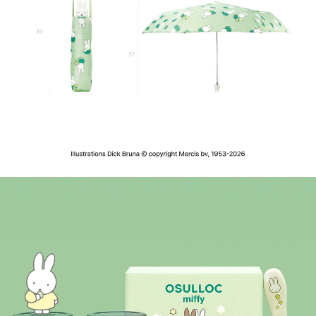
Illustrations Dick Bruna © copyright Mercis bv, 1953-2026
미피 양우산 Details
Key Points
POINT 1. 햇빛을 가려주는 UV 차단 기능 : 자외선 차단율 92.6%의 양우산으로 햇살이 강한 
POINT 2. 갑작스러운 날씨 변화에도 걱정 없이 : 방수 가공 원단으로 예기치 못한 비에 대비하
POINT 3. 파우치와 함께 간편한 휴대 : 222g으로 부담 없이 가방 안에 쏙! 내부 방수 파우치
다양한 미피가 그려진 귀여운 디자인으로 비 오는 날에도, 해가 쨍쨍한 날에도 기분 좋은 외출
미피 얼굴 손잡이로 마지막까지 귀여운 디테일
Packaging Information
양우산을 접었을 때 제품의 크기는 지름 5cm, 양우산 파우치의 손잡이 부분까지 포함한 길이 35
양우산을 펼쳤을 때 제품의 크기는 지름 98cm, 높이 57cm입니다.