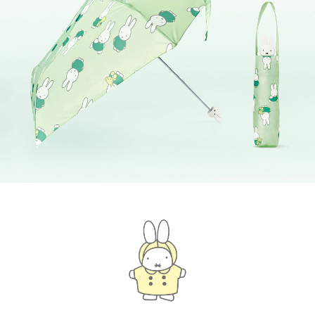
캐모마일 라벤더 : 캐모마일과 라벤더, 로즈힙으로 편안하게 즐기기 좋은 허브차
멜로우 민트 : 상쾌한 민트에 매실의 향긋한 터치를 더한 허브차
Brewing Instructions
오설록 녹차 : 티백 1개를 70도씨(158화씨)의 물에 1.5분간 우려드세요.
오설록 홍차, 발효차, 허브티 : 티백 1개를 90도씨(194화씨)의 물에 2~3분간 우려드세요.
Packaging Information
해당 제품은 안심하고 편하게 이용할 수 있는 종이티백(8종 4입씩, 총 32입)으로 구성되어 있습
전체 제품은 긴 쪽의 폭 195mm, 짧은 쪽의 폭 170mm, 높이 85mm 크기의 육각형 형태의 