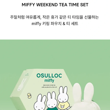
오설록 미피 위크엔드 티 타임 세트, MIFFY WEEKEND TEA TIME SET
주말처럼 여유롭게, 작은 휴가 같은 티 타임을 선물하는 miffy 키링 파우치 & 티 세트