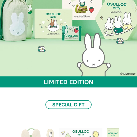
미피와 오설록의 달콤한 만남, LIMITED EDITION