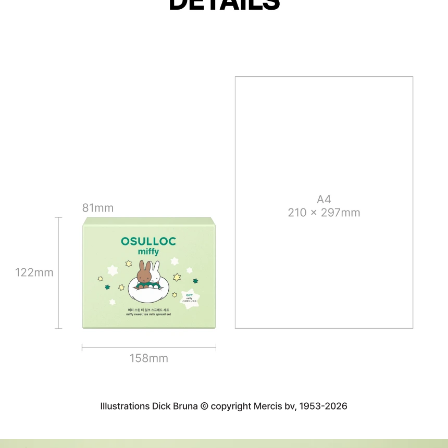
Illustrations Dick Bruna © copyright Mercis bv, 1953-2026
미피 스윗 티 밀크 스프레드 세트 Details