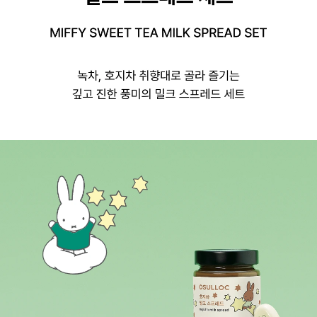
미피 스윗 티 밀크 스프레드 세트, MIFFY SWEET TEA MILK SPREAD SET
녹차, 호지차 취향대로 골라 즐기는 깊고 진한 풍미의 밀크 스프레드 세트