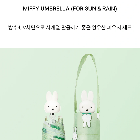
오설록 미피 양우산, MIFFY UMBRELLA (FOR SUN & RAIN)
방수·UV차단으로 사계절 활용하기 좋은 양우산 파우치 세트