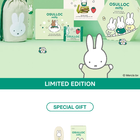
미피와 오설록의 달콤한 만남, LIMITED EDITION