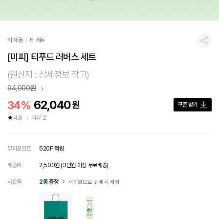
티 제품
티 세트
공유
[미피] 티푸드 러버스 세트
(원산지 : 상세정보 참고)
94,000원
62,040
34%
원
쿠폰 받기
4.8
리뷰
2
뷰티포인트
620P 적립
배송비
2,500원 (3만원 이상 무료배송)
사은품
2종
증정
비회원으로 구매 시 제외