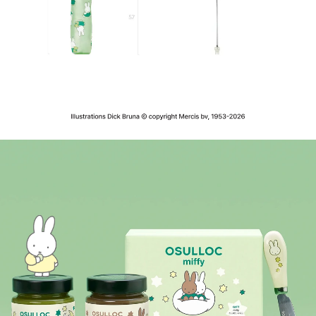
Illustrations Dick Bruna © copyright Mercis bv, 1953-2026
미피 양우산 Details
Key Points
POINT 1. 햇빛을 가려주는 UV 차단 기능 : 자외선 차단율 92.6%의 양우산으로 햇살이 강한 
POINT 2. 갑작스러운 날씨 변화에도 걱정 없이 : 방수 가공 원단으로 예기치 못한 비에 대비하
POINT 3. 파우치와 함께 간편한 휴대 : 222g으로 부담 없이 가방 안에 쏙! 내부 방수 파우치
다양한 미피가 그려진 귀여운 디자인으로 비 오는 날에도, 해가 쨍쨍한 날에도 기분 좋은 외출
미피 얼굴 손잡이로 마지막까지 귀여운 디테일
Packaging Information
양우산을 접었을 때 제품의 크기는 지름 5cm, 양우산 파우치의 손잡이 부분까지 포함한 길이 35
양우산을 펼쳤을 때 제품의 크기는 지름 98cm, 높이 57cm입니다.