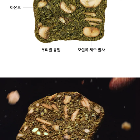
Green Tea : 제주 차밭에서 자란 진한 초록빛 말차
Korean Whole Wheat : 우리밀 통밀을 사용한 간식
Various Nuts & High Protein : 고소한 견과류에 고단백까지(100g당 단백질 함량 14g)
구성 : 해바라기씨, 호두분태, 캐슈넛, 우리밀 통밀, 오설록 제주 말차