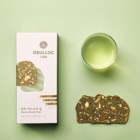
Key Points
제주 차밭에서 정성껏 키운 찻잎으로 만든 제주산 말차, 호지차 사용
달콤하게 사르르 녹아드는 깊고 진한 풍미의 스프레드
녹차의 쌉싸름함과 호지차의 구수함, 취향대로 골라 먹는 즐거움
빵이나 크래커에 발라먹기 좋은 부드러운 스프레드 제형
TIP
바삭한 크래커나 따끈한 빵에 발라 차를 함께 곁들인 티푸드로 드셔보세요
따뜻한 우유에 잘 풀어 라떼로도 즐겨보세요
수제 쫀득 쿠키, 빼빼로 등 다양한 베이킹 재료로 활용해보세요
Packaging Information
전체 제품은 가로 158mm, 세로 122mm, 높이 81mm 크기의 종이 상자로 포장되어 있습니다.