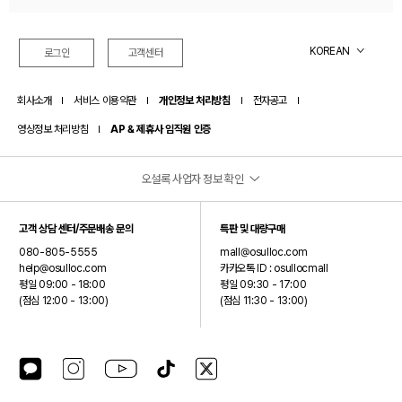
오설록 멤버십 제도 변경 안내드립니다.(26.07.01)
KOREAN
로그인
고객센터
회사소개
서비스 이용약관
개인정보 처리방침
전자공고
영상정보 처리방침
AP & 제휴사 임직원 인증
오설록 사업자 정보 확인
(주)오설록
고객 상담 센터/주문배송 문의
특판 및 대량구매
대표이사: 서혁제
080-805-5555
mall@osulloc.com
주소: 제주특별자치도 서귀포시 안덕면 신화역사로 15 (오설록 티뮤지엄)
help@osulloc.com
카카오톡 ID : osullocmall
평일 09:00 - 18:00
평일 09:30 - 17:00
사업자등록번호: 390-87-01499
(점심 12:00 - 13:00)
(점심 11:30 - 13:00)
통신판매업신고번호: 2024-제주안덕-0075
호스팅제공자: (주)오설록
(주)오설록은 오설록 브랜드를 제외한 입점 브랜드에 대해서는 통신판매중개자이며 통신판매의
카카오톡 플러스친구
인스타그램
유튜브
틱톡
X(구 트위터)
당사자가 아닙니다.
따라서 입점판매자가 등록한 상품정보 및 거래에 대해서는 책임을 지지 않습니다.