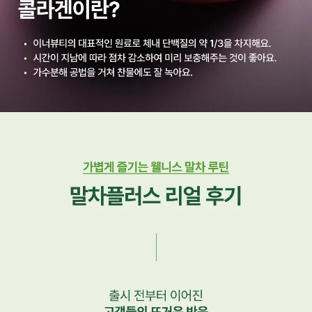
What is Collagen? 콜라겐이란?
이너뷰티의 대표적인 원료로 체내 단백질의 약 1/3을 차지해요.
시간이 지남에 따라 점차 감소하여 미리 보충해주는 것이 좋아요.
가수분해 공법을 거쳐 찬물에도 잘 녹아요.