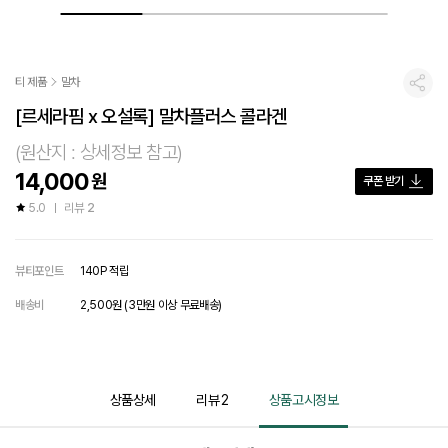
티 제품
말차
공유
[르세라핌 x 오설록] 말차플러스 콜라겐
(원산지 : 상세정보 참고)
14,000
원
쿠폰 받기
5.0
리뷰
2
뷰티포인트
140P 적립
배송비
2,500원 (3만원 이상 무료배송)
상품상세
리뷰
2
상품고시정보