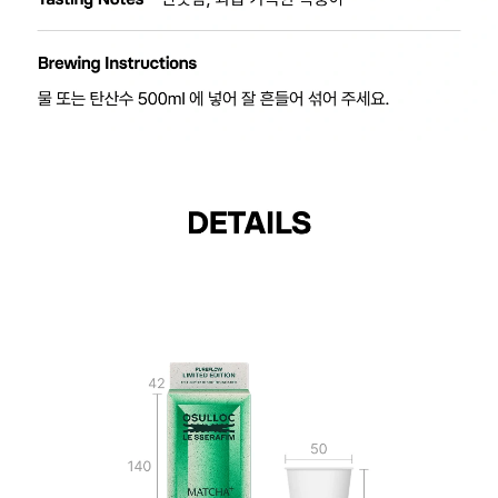
말차플러스 콜라겐 Contents
Base : 제주 말차
Ingredients : 가수분해 피쉬콜라겐·비타민C·식이섬유
Tasting Notes : 산뜻함, 과즙 가득한 복숭아
Brewing Instructions : 물 또는 탄산수 500ml에 넣어 잘 흔들어 섞어 주세요.