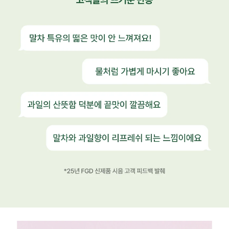
가볍게 즐기는 웰니스 말차 루틴, 말차플러스 리얼 후기
출시 전부터 이어진 고객들의 뜨거운 반응
말차 특유의 떫은 맛이 안 느껴져요!