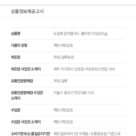
상품정보제공고시
상품명
오설록 말차플러스 콜라겐 10입(50g)
식품의 유형
해당사항없음
제조원
㈜오설록농장
제조원 사업장 소재지
제주 서귀포시 남원읍 서성로652번길 199
유통전문판매원
㈜오설록
유통전문판매원 사업장
서울시 용산구 한강대로 100
소재지
수입원
해당사항없음
수입원 사업장 소재지
해당사항없음
소비기한 또는 품질유지기한
제조일로부터 1년 6개월 / 상품발송일 기준으로