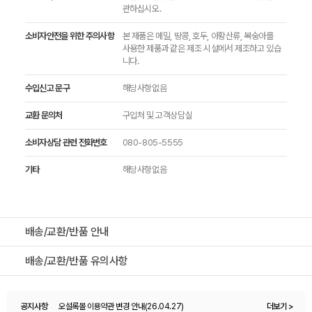
관하십시오.
소비자안전을 위한 주의사항
본 제품은 메밀, 땅콩, 호두, 아황산류, 복숭아를
사용한 제품과 같은 제조 시설에서 제조하고 있습
니다.
수입신고 문구
해당사항없음
교환 문의처
구입처 및 고객상담실
소비자상담 관련 전화번호
080-805-5555
기타
해당사항없음
배송/교환/반품 안내
배송/교환/반품 유의사항
공지사항
오설록몰 이용약관 변경 안내(26.04.27)
더보기 >