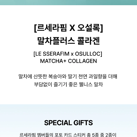
[르세라핌 X 오설록] 말차플러스 콜라겐, [LE SSERAFIM x OSULLOC] MATCHA+ COLL
말차에 산뜻한 복숭아와 딸기 천연 과일향을 더해 부담없이 즐기기 좋은 웰니스 말차