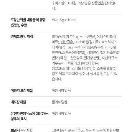
소비기한이 6개월 이상 남은 상품만을 판매합니
다.
포장단위별 내용물의 용량
50g(5g x 10ea)
(중량), 수량
원재료명 및 함량
말차(녹차(제주산)), 무수구연산, 에리스리톨(감
미료), 탄산칼슘, D-소비톨(감미료), 효소처리스
테비아(감미료), 복숭아과즙분말(복숭아(국산)),
천연향료(복숭아향분말), 비타민C, 딸기과즙분말
(딸기(국산)), 천연향료(딸기향분말), 이산화규소,
가수분해피쉬콜라겐 [복숭아함유]
당알코올(에리스리톨 17.4%, D-소비톨 9.5%)
함유 제품으로 과량 섭취 시 설사를 일으킬 수 있
습니다.
여과지 포장재질
해당사항없음
내포장재질
폴리에틸렌
유전자변형식품에 해당하는
해당사항없음
경우의 표시
보관시 주의사항
고온다습한 곳을 피하고 개봉 후 밀봉하여 실온보