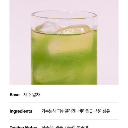
물처럼 가볍게 마시기 좋아요
과일의 산뜻함 덕분에 끝맛이 깔끔해요
말차와 과일향이 리프레쉬 되는 느낌이에요
*25년 FGD 신제품 시음 고객 피드백 발췌