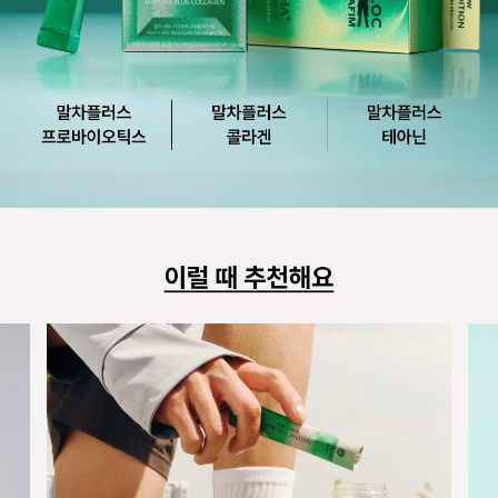
맛있는 말차 루틴, 말차플러스 3종
격불 없이 간편하게, 말차 풍미는 그대로. 과일 향미로 더 산뜻하게 즐기는 말차
말차플러스 프로바이오틱스
말차플러스 콜라겐
말차플러스 테아닌