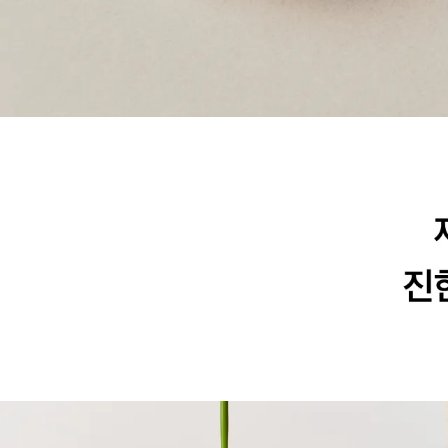
제주 차밭의 최고급 말차를 사용해 진한 차맛의 깔끔하고 고급스러운 풍미