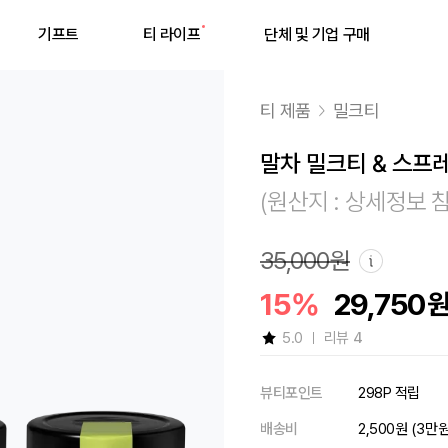
기프트
티 라이프
단체 및 기업 구매
티 제품
밀크티
말차 밀크티 & 스프
(원산지 : 상세정보 
최근 검색어
35,000원
15%
29,750
최근 검색어가 없습니다.
5.0
리뷰
4
뷰티포인트
298P 적립
배송비
2,500원 (3만