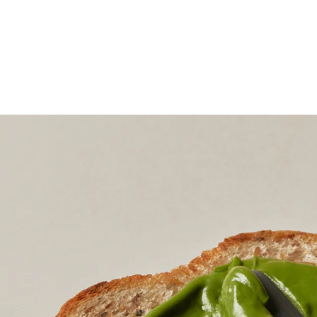
오설록 녹차 밀크 스프레드, GREEN TEA MILK SPREAD
최고급 제주 녹차의 깊은 풍미로 다양하게 활용하기 좋은 녹차 스프레드