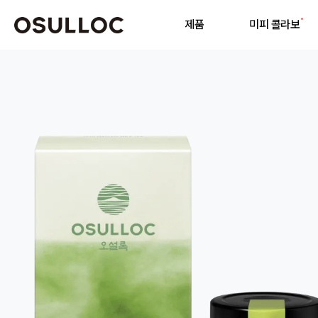
제품
미피 콜라보
기
인기 검색어