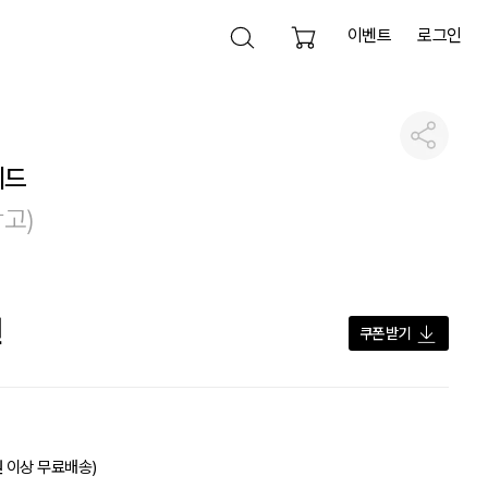
이벤트
로그인
검색 열기
공유하기
검색영역 닫기
레드
검색하기
참고)
전체삭제
원
쿠폰 받기
원 이상 무료배송)