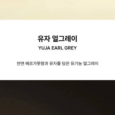
오설록 유자 얼그레이, YUJA EARL GREY
천연 베르가못향과 유자를 담은 유기농 얼그레이