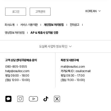
오설록 멤버십 제도 변경 안내드립니다.(26.07.01)
KOREAN
로그인
고객센터
회사소개
서비스 이용약관
개인정보 처리방침
전자공고
영상정보 처리방침
AP & 제휴사 임직원 인증
오설록 사업자 정보 확인
(주)오설록
고객 상담 센터/주문배송 문의
특판 및 대량구매
대표이사: 서혁제
080-805-5555
mall@osulloc.com
주소: 제주특별자치도 서귀포시 안덕면 신화역사로 15 (오설록 티뮤지엄)
help@osulloc.com
카카오톡 ID : osullocmall
평일 09:00 - 18:00
평일 09:30 - 17:00
사업자등록번호: 390-87-01499
(점심 12:00 - 13:00)
(점심 11:30 - 13:00)
통신판매업신고번호: 2024-제주안덕-0075
호스팅제공자: (주)오설록
(주)오설록은 오설록 브랜드를 제외한 입점 브랜드에 대해서는 통신판매중개자이며 통신판매의
카카오톡 플러스친구
인스타그램
유튜브
틱톡
X(구 트위터)
당사자가 아닙니다.
따라서 입점판매자가 등록한 상품정보 및 거래에 대해서는 책임을 지지 않습니다.