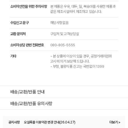
소비자안전을 위한 주의사항
본 제품은 우유, 대두, 밀, 복숭아를 사용한 제품과
같은 제조시설에서 제조하고 있습니다.
수입신고 문구
해당사항없음
교환 문의처
구입처 및 고객상담실
소비자상담 관련 전화번호
080-805-5555
기타
• 본 상품에 이상이 있을 경우, 공정거래위원회
고시에 의거 보상해 드립니다.
• 부정, 불량식품 신고는 국번없이 1399
배송/교환/반품 안내
배송/교환/반품 유의사항
공지사항
오설록몰 이용약관 변경 안내(26.04.27)
더보기 >