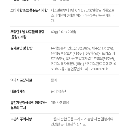
소비기한 또는 품질유지기한
제조일로부터 1년 6개월 / 상품발송일 기준으로
소비기한이 6개월 이상 남은 상품만을 판매합니
다.
포장단위별 내용물의 용량
40g(2.0gx20입)
(중량), 수량
원재료명 및 함량
유기농 홍차(인도산 82.88%, 제주산 17.12%),
유기농 후발효차(제주산), 천연향료(시트러스 베
르가못향), 유기농 후발효차열수추출물(제주산),
유기농 유자필분말(국산) *유기농원료 총함량 : 9
6.3% •유기농인증번호 : 제 12800178호
여과지 포장재질
종이
내포장재질
폴리에틸렌
유전자변형식품에 해당하는
해당사항없음
경우의 표시
보관시 주의사항
고온 다습한 곳을 피하고 개봉한 차는 밀봉하여
건냉한 곳에 보관하십시오.