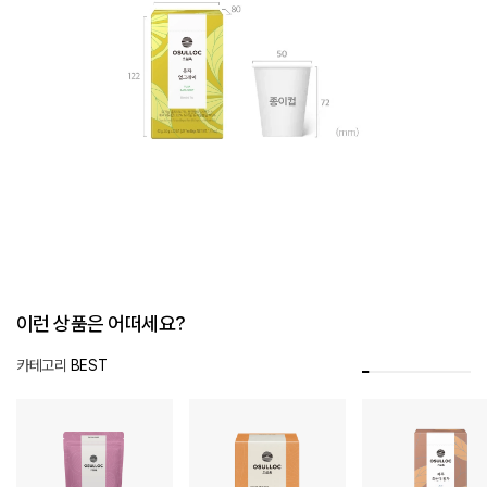
유자 얼그레이 Details
Key Points
천연향 유기농 얼그레이 홍차 : 유자를 포함한 다양한 시트러스 향 터치를 더해 부드럽고 산뜻한
데일리로 즐기는 클래식 블렌디드 티 : 어느 티푸드에 곁들여도 조화로운 데일리 홍차
Contents
이런 상품은 어떠세요?
Base : 홍차
Ingredients : 유자
Tasting Notes : 시트러스, 베르가못
카테고리
BEST
Brewing Instructions : 티백 1개를 90도씨(194화씨)의 물에 2분간 우려드세요.
Packaging Information
해당 제품은 안심하고 편하게 이용할 수 있는 종이티백(20입)으로 구성되어 있습니다.
이미지는 종이티백 포장 대표 이미지로, 제품에 따라 내용물이 다릅니다.
제품은 가로 69mm, 세로 80mm, 높이 122mm 크기의 종이 상자로 포장되어 있습니다.