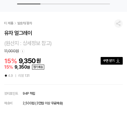
티 제품
발효차/홍차
공유
유자 얼그레이
(원산지 : 상세정보 참고)
11,000원
9,350
15%
원
쿠폰 받기
15
%
9,350
원
정기배송
4.9
리뷰
131
뷰티포인트
94P 적립
배송비
2,500원 (3만원 이상 무료배송)