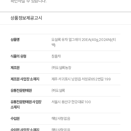
확인하실 수 있습니다.
상품정보제공고시
상품명
오설록 유자 얼그레이 20EA(40g,2024N)(티
백)
식품의 유형
침출차
제조원
㈜오설록농장
제조원 사업장 소재지
제주 서귀포시 남원읍 서성로652번길 199
유통전문판매원
㈜오설록
유통전문판매원 사업장
서울시 용산구 한강대로 100
소재지
수입원
해당사항없음
수입원 사업장 소재지
해당사항없음