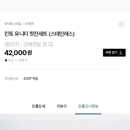
라이프스타일
티웨어
공유
킨토 유니티 찻잔세트 (스테인레스)
(원산지 : 상세정보 참고)
42,000
원
쿠폰 받기
0.0
리뷰
0
뷰티포인트
420P 적립
상품상세
리뷰
0
상품고시정보