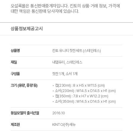
오설록몰은 통신판매중개자입니다. 킨토의 상품·거래 정보, 가격에
대한 책임은 통신판매 당사자에 있습니다.
상품정보제공고시
상품명
킨토 유니티 찻잔세트 (스테인레스)
재질
내열유리, 스테인레스
구성품
찻잔 1개, 소서 1개
크기 (용량, 중량 등)
• 컵(230ml) : 8 x H5 x W11.5 (cm)
• 소서(230ml) : W14.5 x D14.5 x H1 (cm)
• 컵(350ml) : 7.8 x H7 x W12.2 (cm)
• 소서(350ml) : W14.5 x D14.5 x H1 (cm)
동일모델의 출시년월
2016.10
제조원
KINTO/(주)새뉴