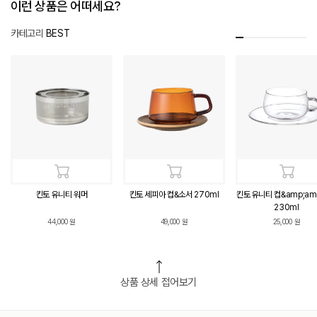
이런 상품은 어떠세요?
카테고리
BEST
킨토 유니티 워머
킨토 세피아 컵&소서 270ml
킨토 유니티 컵&amp;am
230ml
44,000
원
49,000
원
25,000
원
상품 상세 접어보기