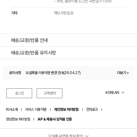
• 부정, 불량식품 신고는 국번없이 1399
기타
해당사항없음
배송/교환/반품 안내
배송/교환/반품 유의사항
공지사항
오설록몰 이용약관 변경 안내(26.04.27)
더보기 >
오설록 멤버십 제도 변경 안내드립니다.(26.07.01)
KOREAN
로그인
고객센터
회사소개
서비스 이용약관
개인정보 처리방침
전자공고
영상정보 처리방침
AP & 제휴사 임직원 인증
오설록 사업자 정보 확인