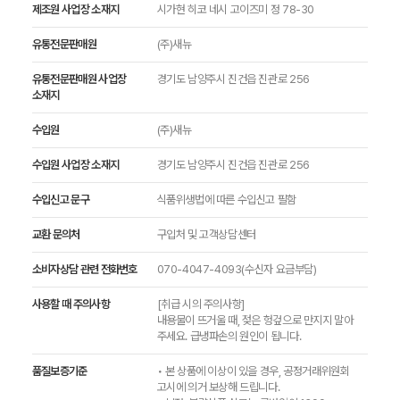
제조원 사업장 소재지
시가현 히코 네시 고이즈미 정 78-30
유통전문판매원
(주)새뉴
유통전문판매원 사업장
경기도 남양주시 진건읍 진관로 256
소재지
수입원
(주)새뉴
수입원 사업장 소재지
경기도 남양주시 진건읍 진관로 256
수입신고 문구
식품위생법에 따른 수입신고 필함
교환 문의처
구입처 및 고객상담센터
소비자상담 관련 전화번호
070-4047-4093(수신자 요금부담)
사용할 때 주의사항
[취급 시의 주의사항]
내용물이 뜨거울 때, 젖은 헝겊으로 만지지 말아
주세요. 급냉파손의 원인이 됩니다.
품질보증기준
• 본 상품에 이상이 있을 경우, 공정거래위원회
고시에 의거 보상해 드립니다.