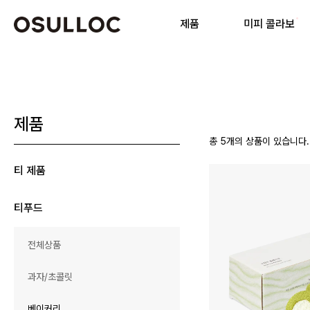
제품
미피 콜라보
닫기
상품 리스트
제품
총
5
개의 상품이 있습니다.
티 제품
인기 검색어
티푸드
전체상품
과자/초콜릿
베이커리