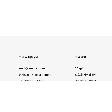
특판 및 대량구매
회원 혜택
mall@osulloc.com
1:1 문의
카카오톡 ID : osullocmall
오설록 멤버십 혜택
평일 09:30 - 17:00
뷰티포인트 추후적립
점심 (11:30 - 13:00)
LANGUAGE