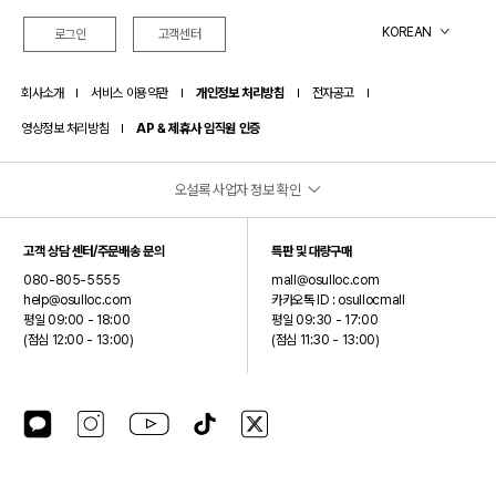
KOREAN
로그인
고객센터
회사소개
서비스 이용약관
개인정보 처리방침
전자공고
영상정보 처리방침
AP & 제휴사 임직원 인증
오설록 사업자 정보 확인
(주)오설록
고객 상담 센터/주문배송 문의
특판 및 대량구매
대표이사: 서혁제
080-805-5555
mall@osulloc.com
주소: 제주특별자치도 서귀포시 안덕면 신화역사로 15 (오설록 티뮤지엄)
help@osulloc.com
카카오톡 ID : osullocmall
평일 09:00 - 18:00
평일 09:30 - 17:00
사업자등록번호: 390-87-01499
(점심 12:00 - 13:00)
(점심 11:30 - 13:00)
통신판매업신고번호: 2024-제주안덕-0075
호스팅제공자: (주)오설록
(주)오설록은 오설록 브랜드를 제외한 입점 브랜드에 대해서는 통신판매중개자이며 통신판매의
카카오톡 플러스친구
인스타그램
유튜브
틱톡
X(구 트위터)
당사자가 아닙니다.
따라서 입점판매자가 등록한 상품정보 및 거래에 대해서는 책임을 지지 않습니다.