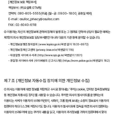
[개인정보 보호 책임부서]
책임부서 : ㈜오설록 GTM팀
연락처 : 080-805-5555(무료) (월~금 : 09:00~18:00, 공휴일 제외)
E-mail : osulloc_privacy@osulloc.com
FAX : 02-6040-6118
② 이용자는 자신의 개인정보에 관하여 침해의 발생 또는 그 염려로 인하여 상담이 필요한 때에는
제1항의 회사 개인정보보호 담당부서뿐만 아니라 다음의 기관 등에 문의할 수 있습니다.
- 개인정보분쟁조정위원회 (www.kopico.go.kr/국번 없이 1833-6972)
- 개인정보침해신고센터 (privacy.kisa.or.kr/국번없이 118)
- 대검찰청 사이버 수사과 (http://www.spo.go.kr/국번없이 1301)
- 경찰청 사이버수사국 (사이버범죄 신고시스템) (https://ecrm.police.go.kr/국번없이 182)
제 7 조 (개인정보 자동수집 장치에 의한 개인정보 수집)
① 회사는 이용자에 대한 정보를 저장하고 수시로 찾아내는 '쿠키(cookie, 인터넷 접속정보파일
등 개인정보 자동수집 장치)'를 사용할 수 있습니다. 쿠키란 회사의 웹사이트를 운영하는데
이용되는 서버가 이용자의 브라우저(엣지, 사파리, 크롬 등)에 보내는 소량의 정보로서 이용자의
컴퓨터의 하드디스크에 저장되기도 합니다. 이용자가 웹사이트에 접속을 하면 회사의 컴퓨터는
이용자의 브라우저에 있는 쿠키의 내용을 읽고, 이용자의 추가정보를 귀하의 컴퓨터에서 찾아