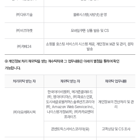
㈜다우기술
물류시스템(사방넷) 운영
㈜비즈마켓
모바일쿠폰 상품 발송 및 CS
쇼핑몰 호스팅 서비스의 시스템 제공, 개인정보 보관 및 관리, 문자
㈜카페24
발송
④ 개인정보 처리 재위탁을 받는 재수탁자와 그 업무내용은 아래의 별첨을 통하여 확인
가능합니다.
처리위탁 받는 자
재위탁 받는 자
재위탁 업무내용
한국아이비엠㈜, 메가존클라우드
㈜, 엠아이티마스, ㈜파로스인포,
도시바글로벌커머스솔루션즈코리아
개인정보의 전산처리 및 관
㈜, Amazon Web Service Inc.,
리
나이스평가정보㈜, ㈜카카오엔터
㈜아모레퍼시픽
프라이즈
콘센트릭스서비스코리아(유)
고객상담 및 CS 조사