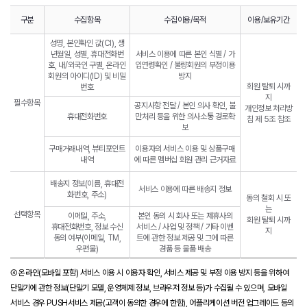
구분
수집항목
수집이용/목적
이용/보유기간
성명, 본인확인 값(CI), 생
년월일, 성별, 휴대전화번
서비스 이용에 따른 본인 식별 / 가
호, 내/외국인 구별, 온라인
입연령확인 / 불량회원의 부정이용
회원의 아이디(ID) 및 비밀
방지
회원 탈퇴 시까
번호
지
필수항목
공지사항 전달 / 본인 의사 확인, 불
개인정보 처리방
휴대전화번호
만처리 등을 위한 의사소통 경로확
침 제 5조 참조
보
구매거래내역, 뷰티포인트
이용자의 서비스 이용 및 상품구매
내역
에 따른 멤버십 회원 관리 근거자료
배송지 정보(이름, 휴대전
서비스 이용에 따른 배송지 정보
화번호, 주소)
동의 철회 시 또
는
선택항목
이메일, 주소,
본인 동의 시 회사 또는 제휴사의
회원 탈퇴 시까
휴대전화번호, 정보 수신
서비스 / 사업 및 정책 / 기타 이벤
지
동의 여부(이메일, TM,
트에 관한 정보 제공 및 그에 따른
우편물)
경품 등 물품 배송
④ 온라인(모바일 포함) 서비스 이용 시 이용자 확인, 서비스 제공 및 부정 이용 방지 등을 위하여
단말기에 관한 정보(단말기 모델, 운영체제 정보, 브라우저 정보 등)가 수집될 수 있으며, 모바일
서비스 경우 PUSH서비스 제공(고객이 동의한 경우에 한함), 어플리케이션 버전 업그레이드 등의