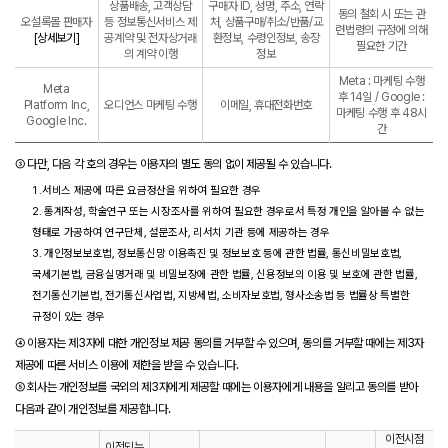
상품배송, 고객상담
구매자 ID, 성명, 주소, 연락
동의 철회 시 또는 관
오설록몰 판매자
등 정보통신서비스 제
처, 상품구매/취소/반품/교
련법령의 규정에 의해
[상세보기]
공계약 및 전자상거래
환정보, 수령인정보, 송장
필요한 기간
의 계약 이행
정보
Meta : 마케팅 수행
Meta
후 14일 / Google :
Platform Inc,
오디언스 마케팅 수행
이메일, 휴대전화번호
마케팅 수행 후 48시
Google Inc.
간
③ 다만, 다음 각 호의 경우는 이용자의 별도 동의 없이 제공될 수 있습니다.
1 .서비스 제공에 따른 요금정산을 위하여 필요한 경우
2. 통계작성, 학술연구 또는 시장조사를 위하여 필요한 경우로서 특정 개인을 알아볼 수 없는
형태로 가공하여 연구단체, 설문조사, 리서치 기관 등에 제공하는 경우
3. 개인정보보호법, 정보통신망 이용촉진 및 정보보호 등에 관한 법률, 통신비밀보호법,
국세기본법, 금융실명거래 및 비밀보장에 관한 법률, 신용정보의 이용 및 보호에 관한 법률,
전기통신기본법, 전기통신사업법, 지방세법, 소비자보호법, 형사소송법 등 법률상 특별한
규정이 있는 경우
④ 이용자는 제3자에 대한 개인정보 제공 동의를 거부할 수 있으며, 동의를 거부할 때에는 제3자
제공에 따른 서비스 이용에 제한을 받을 수 있습니다.
⑤ 회사는 개인정보를 국외의 제3자에게 제공할 때에는 이용자에게 내용을 알리고 동의를 받아
다음과 같이 개인정보를 제공합니다.
이전시점
이전되는