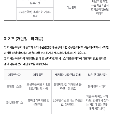
대금의 완제일
유효기간
또는 채권소멸시
대금결제
효기간이 만료된
거래 은행명, 계좌번호, 거래자
때까지
성명
제 3 조 (개인정보의 제공)
① 회사는 이용자의 동의가 있거나 관련법령의 규정에 의한 경우를 제외하고는 제2조에서 고지한
범위를 넘어 이용자의 개인정보를 이용하거나 제3자에게 제공하지 않습니다.
② 회사는 이용자의 개인정보 관리 및 보다 다양한 서비스 제공을 위하여 이용자의 별도 동의를
얻어 다음과 같이 개인정보를 제공합니다.
제공받는자
제공 목적
제공하는 개인정보 항목
보유 및 이용기간
오설록몰 이용 시 L포
본인확인 값, 거래정보, 온
롯데멤버스㈜
동의 철회 시까지
인트 적립 및 사용
라인 비밀번호
제품 구매 확정 시까
멤버십 혜택 제공 및
LG유플러스 멤버십 카드번
지(단, 법률에서 정하
㈜LG유플러스
본인확인
호, 생년월일
는 기간이 있는 경우
해당 기간까지)