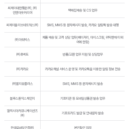
씨제이대한통운㈜, ㈜
택배집배송 및 CS 업무
인앤아웃커리어
씨제이올리브네트웍스㈜
SMS, MMS 등 문자메시지 발송, 카카오 알림톡 발송 대행
제품 배송 및 고객 상담 업무(베이커리, 아이스크림, 위탁판매 티웨
㈜아워박스
어에 한함)
㈜휴넥트
반품/교환 업무 지원 및 상담업무
㈜카카오
카카오채널 서비스 운영 및 카카오톡을 이용한 알림 정보 전송
㈜엘지유플러스
SMS, MMS 등 문자메시지 발송
블루스톤익스체인지
기프티콘 등 모바일상품권 발송 업무
갤럭시아커뮤니케이션즈
기프트카드 발급 및 안내문자 발송
㈜
한국모바일인증㈜
본인확인 업무