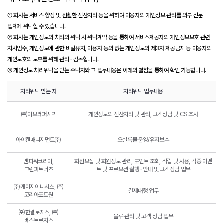
① 회사는 서비스 향상 및 원활한 전산처리 등을 위하여 이용자의 개인정보 관리를 외부 전문
업체에 위탁할 수 있습니다.
② 회사는 개인정보의 처리의 위탁 시 위탁계약 등을 통하여 서비스제공자의 개인정보보호 관련
지시엄수, 개인정보에 관한 비밀유지, 이용자 동의 없는 개인정보의 제3자 제공금지 등 이용자의
개인보호의 보호를 위해 관리 · 감독합니다.
③ 개인정보 처리위탁을 받는 수탁자와 그 업무내용은 아래의 별첨을 통하여 확인 가능합니다.
처리위탁 받는 자
처리위탁 업무내용
㈜아모레퍼시픽
개인정보의 전산처리 및 관리, 고객상담 및 CS 조사
아이캔매니지먼트㈜
오설록몰 운영/유지보수
맨파워코리아,
회원모집 및 회원정보 관리, 포인트 조회, 적립 및 사용, 각종 이벤
그린파트너즈
트 및 프로모션 실행 · 안내 및 고객상담 업무
㈜케이지이니시스, ㈜
결제대행 업무
코리아포트원
㈜한결로지스, ㈜
물류 관리 및 고객 상담 업무
베스트로지스