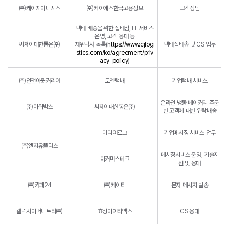
㈜케이지이니시스
㈜케이에스한국고용정보
고객상담
택배 배송을 위한 집배점, IT 서비스
운영, 고객 응대 등
씨제이대한통운㈜
재위탁사 목록(
https://www.cjlogi
택배집배송 및 CS 업무
stics.com/ko/agreement/priv
acy-policy
)
㈜인앤아웃커리어
로젠택배
기업택배 서비스
온라인 냉동 베이커리 주문
㈜아워박스
씨제이대한통운㈜
한 고객에 대한 위탁배송
미디어로그
기업메시징 서비스 업무
㈜엘지유플러스
메시징서비스 운영, 기술지
이커머스테크
원 및 응대
㈜카페24
㈜케이티
문자 메시지 발송
갤럭시아머니트리㈜
효성아이티엑스
CS 응대