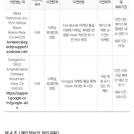
이전받는 자
이전항목
이전방법
이전목적
및
국가
보유기간
Meta
Platforms, Inc.
이전시점 :
1601 Willow
페이스북
Facebook 마케팅 툴을
페이스북
Road
이메일,
캠페인 대
이용해 이메일, 휴대폰 번
제휴 오
Menlo Park,
미국
휴대전화
상 선정 시
호를 Hash 처리한 후 이
디언스
CA 94025
번호
전 처리 예정
마케팅
보유기간 :
korealocalag
14일
ent@support.f
acebook.com
Google Inc.
1600
Amphitheatre
이전 시점 :
Parkway
구글 캠페
구글 제
Mountain
이메일,
인 대상 선
Google 마케팅 툴을 통해
휴 오디
View, CA
미국
휴대전화
정 시
Hash 처리한 후 이전
언스 마
94043
번호
케팅
보유기간 :
https://suppor
48시간
t.google.co
m/google-ad
s
제 4 조 (개인정보의 처리위탁)