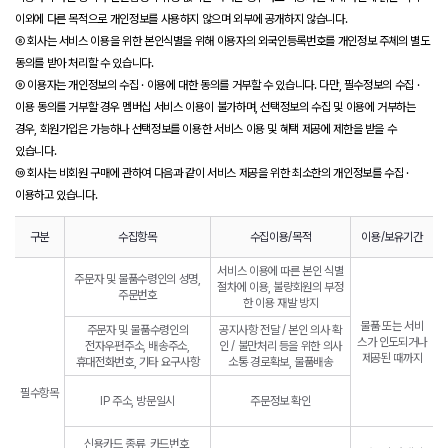
이외에 다른 목적으로 개인정보를 사용하지 않으며 외부에 공개하지 않습니다.
⑧ 회사는 서비스 이용을 위한 본인식별을 위해 이용자의 외국인등록번호를 개인정보 주체의 별도
동의를 받아 처리할 수 있습니다.
⑨ 이용자는 개인정보의 수집 · 이용에 대한 동의를 거부할 수 있습니다. 다만, 필수정보의 수집 ·
이용 동의를 거부할 경우 멤버십 서비스 이용이 불가하며, 선택정보의 수집 및 이용에 거부하는
경우, 회원가입은 가능하나 선택정보를 이용한 서비스 이용 및 혜택 제공에 제한을 받을 수
있습니다.
⑩ 회사는 비회원 구매에 관하여 다음과 같이 서비스 제공을 위한 최소한의 개인정보를 수집 ·
이용하고 있습니다.
구분
수집항목
수집이용/목적
이용/보유기간
서비스 이용에 따른 본인 식별
주문자 및 물품수령인의 성명,
절차에 이용, 불량회원의 부정
주문번호
한 이용 재발 방지
물품 또는 서비
주문자 및 물품수령인의
공지사항 전달 / 본인 의사 확
스가 인도되거나
전자우편주소, 배송주소,
인 / 불만처리 등을 위한 의사
제공된 때까지
휴대전화번호, 기타 요구사항
소통 경로확보, 물품배송
필수항목
IP 주소, 방문일시
주문정보 확인
신용카드 종류, 카드번호,