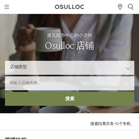
遇见闹市中心的小济州
Osulloc 店铺
请
店铺类型
输
专
入
柜
店
名
称
搜索
铺
名
茶
称
专
42
搜索结果共有
个专柜。
卖
店