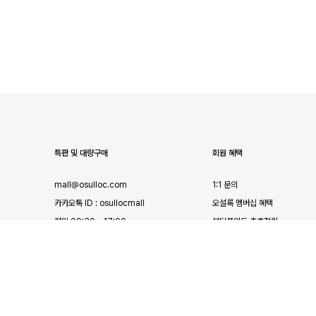
특판 및 대량구매
회원 혜택
mall@osulloc.com
1:1 문의
카카오톡 ID : osullocmall
오설록 멤버십 혜택
평일 09:30 - 17:00
뷰티포인트 추후적립
점심 (11:30 - 13:00)
LANGUAGE
KOREAN