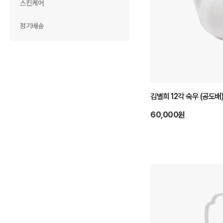
스킨케어
정기배송
김별희 12각 숙우 (공도배)
60,000원