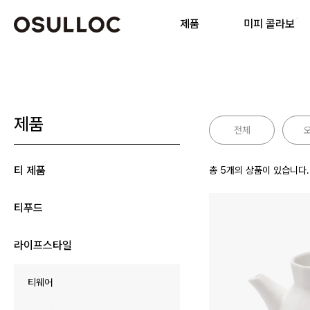
제품
미피 콜라보
닫기
티웨어 상품 리스트
제품
전체
티 제품
총
5
개의 상품이 있습니다.
인기 검색어
티푸드
라이프스타일
티웨어