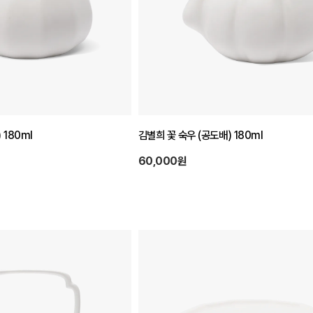
 180ml
김별희 꽃 숙우 (공도배) 180ml
60,000원