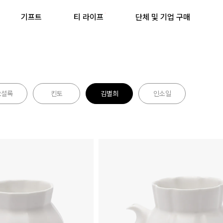
기프트
티 라이프
단체 및 기업 구매
오설록
킨토
김별희
인소일
최근 검색어
최근 검색어가 없습니다.