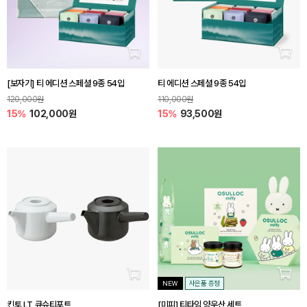
장바구니 담기
장바
[보자기] 티 에디션 스페셜 9종 54입
티 에디션 스페셜 9종 54입
120,000원
110,000원
15%
102,000원
15%
93,500원
장바구니 담기
장바
NEW
사은품 증정
킨토 LT 큐슈티포트
[미피] 티타임 양우산 세트