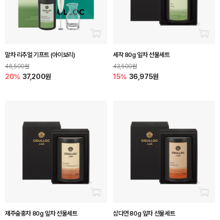
장바구니 담기
장바
말차 리추얼 기프트 (아이보리)
세작 80g 잎차 선물세트
46,500원
43,500원
20%
37,200원
15%
36,975원
장바구니 담기
장바
제주숲홍차 80g 잎차 선물세트
삼다연 80g 잎차 선물세트