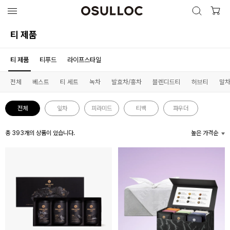
검색 열
검색하기
상품 리스트
티 제품
티 제품
티푸드
라이프스타일
인기 검색어
최근 검색어
전체
베스트
티 세트
녹차
발효차/홍차
블렌디드티
허브티
말차
전체
잎차
피라미드
티백
파우더
총
393
개의 상품이 있습니다.
높은 가격순