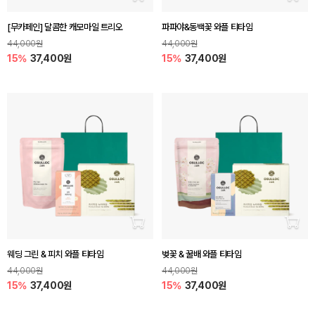
장바구니 담기
장바
[무카페인] 달콤한 캐모마일 트리오
파파야&동백꽃 와플 티타임
44,000원
44,000원
15%
37,400원
15%
37,400원
장바구니 담기
장바
웨딩 그린 & 피치 와플 티타임
벚꽃 & 꿀배 와플 티타임
44,000원
44,000원
15%
37,400원
15%
37,400원