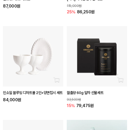
87,000원
115,000원
25%
86,250원
장바구니 담기
장바
인소일 블루밍 디저트볼 2인+양면접시 세트
월출향 60g 잎차 선물세트
84,000원
93,500원
15%
79,475원