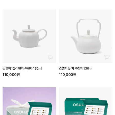
장바구니 담기
장바
김별희 12각 단지 주전자 130ml
김별희 꽃 차 주전자 130ml
110,000원
110,000원