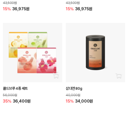
43,500원
43,500원
15%
36,975원
15%
36,975원
장바구니 담기
장바
콜드브루 4종 세트
삼다연 80g
56,000원
40,000원
35%
36,400원
15%
34,000원