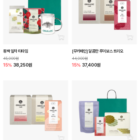
장바구니 담기
장바
동백 잎차 티타임
[무카페인] 달콤한 루이보스 트리오
45,000원
44,000원
15%
38,250원
15%
37,400원