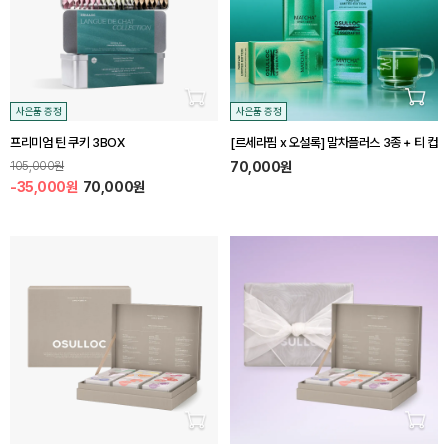
장바구니 담기
장바
사은품 증정
사은품 증정
프리미엄 틴 쿠키 3BOX
[르세라핌 x 오설록] 말차플러스 3종 + 티 컵
105,000원
70,000원
-35,000원
70,000원
장바구니 담기
장바