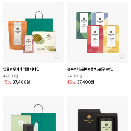
장바구니 담기
장바
영귤 & 무화과 와플 티타임
순수녹차&꿀배&동백&살구 80입
44,000원
44,000원
15%
37,400원
15%
37,400원