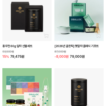
장바구니 담기
장바
홍우전 60g 잎차 선물세트
[2026년 골든픽] 햇말차 클래식 기프트
93,500원
87,000원
15%
79,475원
-8,000원
79,000원