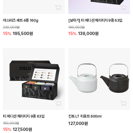
장바구니 담기
장바
마스터즈 세트 4종 160g
[보자기] 티 에디션 헤리티지 9종 63입
230,000원
160,000원
15%
195,500원
15%
136,000원
장바구니 담기
장바
티 에디션 헤리티지 9종 63입
킨토 LT 티포트 600ml
150,000원
127,000원
15%
127,500원