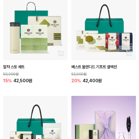
장바구니 담기
장바
말차 스윗 세트
베스트 블렌디드 기프트 셀렉션
50,000원
53,000원
15%
42,500원
20%
42,400원