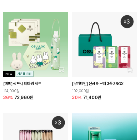
장바구니 담기
장바
NEW
사은품 증정
[미피] 랑드샤 티타임 세트
[무카페인] 신상 허브티 3종 3BOX
114,000원
102,000원
36%
72,960원
30%
71,400원