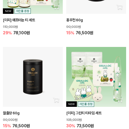
장바구니 담기
장바
NEW
사은품 증정
[미피] 애프터눈 티 세트
홍우전 60g
110,000원
90,000원
29%
78,100원
15%
76,500원
장바구니 담기
장바
NEW
사은품 증정
월출향 60g
[미피] 그린티 티타임 세트
90,000원
105,000원
15%
76,500원
30%
73,500원