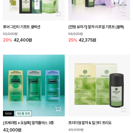
장바구니 담기
장바
퓨어 그린티 기프트 셀렉션
[한정 보자기] 말차 리추얼 기프트 (블랙)
53,000원
56,500원
20%
42,400원
25%
42,375원
장바구니 담기
장바
NEW
사은품 증정
[르세라핌 x 오설록] 말차플러스 3종
프리미엄 말차 & 밀크티 트리오
42,000원
49,000원