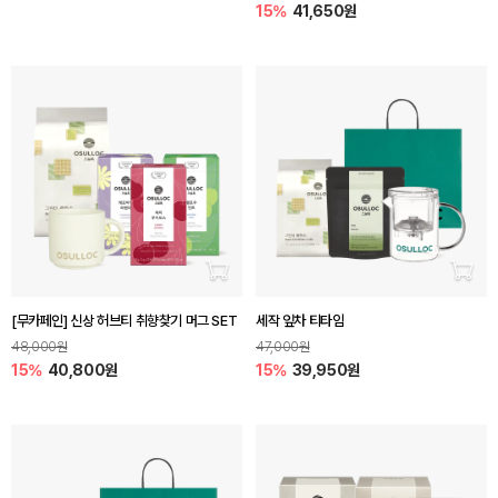
15%
41,650원
장바구니 담기
장바
[무카페인] 신상 허브티 취향찾기 머그 SET
세작 잎차 티타임
48,000원
47,000원
15%
40,800원
15%
39,950원