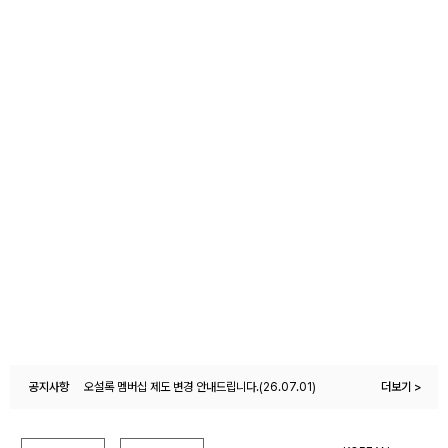
공지사항
오설록몰 이용약관 변경 안내(26.04.27)
더보기 >
오설록 멤버십 제도 변경 안내드립니다.(26.07.01)