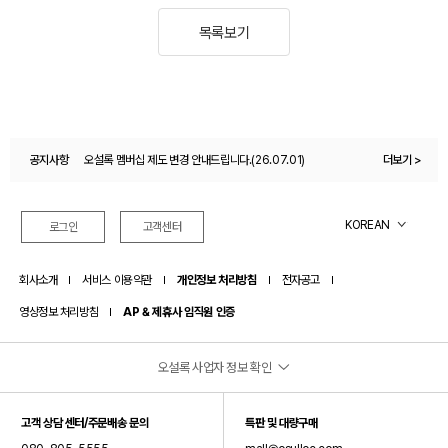
목록보기
공지사항
오설록 멤버십 제도 변경 안내드립니다.(26.07.01)
더보기 >
오설록몰 이용약관 변경 안내(26.04.27)
KOREAN
로그인
고객센터
회사소개
서비스 이용약관
개인정보 처리방침
전자공고
영상정보 처리방침
AP & 제휴사 임직원 인증
오설록 사업자 정보 확인
(주)오설록
고객 상담 센터/주문배송 문의
특판 및 대량구매
대표이사: 서혁제