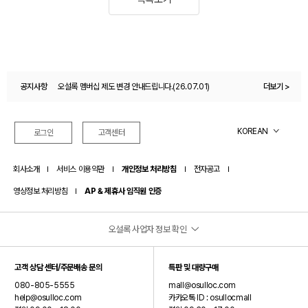
공지사항
오설록 멤버십 제도 변경 안내드립니다.(26.07.01)
더보기 >
오설록몰 이용약관 변경 안내(26.04.27)
KOREAN
로그인
고객센터
회사소개
서비스 이용약관
개인정보 처리방침
전자공고
영상정보 처리방침
AP & 제휴사 임직원 인증
오설록 사업자 정보 확인
(주)오설록
고객 상담 센터/주문배송 문의
특판 및 대량구매
대표이사: 서혁제
080-805-5555
mall@osulloc.com
주소: 제주특별자치도 서귀포시 안덕면 신화역사로 15 (오설록 티뮤지엄)
help@osulloc.com
카카오톡 ID : osullocmall