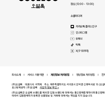
점심 (12:00 - 13:00)
소셜미디어
카카오톡 플러스친구
인스타그램
유튜브
틱톡
X(구 트위터)
회사소개
서비스 이용약관
개인정보 처리방침
영상정보 처리방침
전
(주)오설록
대표이사: 서혁제
주소: 제주특별자치도 서귀포시 안덕면 신화역사로 15 (오설
호스팅제공자: (주)오설록
사업자 정보 확인 >
(주)오설록은 오설록 브랜드를 제외한 입점 브랜드에 대해서는 통신판매중개자이며 통신판매
따라서 입점판매자가 등록한 상품정보 및 거래에 대해서는 책임을 지지 않습니다.