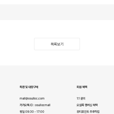
목록보기
특판 및 대량구매
회원 혜택
mall@osulloc.com
1:1 문의
카카오톡 ID : osullocmall
오설록 멤버십 혜택
평일 09:30 - 17:00
뷰티포인트 추후적립